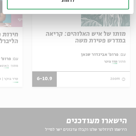
לדחות
מותו של איש האלוהים: קריאה
חירות 
במדרש פטירת משה
הליברל
עם:
פרופ' אביגדור שנאן
עם:
פרופ' 
מתוך:
סדר בוקר
מתוך:
האופצי
6-10.9
סדר בוקר
ו
zoom
הישארו מעודכנים
הירשמו לניוזלטר שלנו וקבלו עדכונים ישר למייל