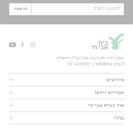
*כתובת דוא"ל
הרשמה
המלך ג'ורג' 44 פינת רחוב קק״ל, ירושלים
02-6215300
info@bac.org.il
אירועים
עיון
ספריית וידאו
אנגלית
ילדים
שיעורי בוקר
עוד בבית אבי חי
מוזיקה
מיוחדים
תערוכות
עיון
כללי
נוער
מיוחדים
מיוחדים
צרו קשר
ספרות ושירה
פודקאסטים מומלצים
ספרות ושירה