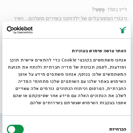
ליין כסלו:
פֶסְטִי!
גיבורי הפסטיבלים של ילדותנו בשירים משלהם... ושיר
פסטיבל אחד
מופעי עמידה (אלא אם צוין אחרת), מספר המקומות
האתר עושה שימוש בעוגיות
מוגבל מחיר: 50 ₪, סטודנטים: 30 ₪, כולל משקה ראשון
אנחנו משתמשים בקובצי Cookie כדי להתאים אישית תוכן
ומודעות, לספק תכונות של מדיה חברתית ולנתח את תנועת
המשתמשים שלנו. בנוסף, אנחנו משתפים מידע על אופן
שיתוף
הוספה ליומן
הרשמה לאירועים דומים
סגור
השימוש באתר שלנו עם השותפים שלנו מתחומי המדיה
החברתית, הפרסום וניתוח הנתונים. גורמים אלה עשויים
לשלב את הנתונים האלה עם מידע אחר שסיפקתם או שהם
אירועים נוספים בסדרה
אספו בעקבות השימוש שעשיתם בשירותים שלהם.
בחירת
הכרחיות
הסכמה