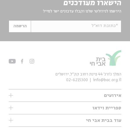
הישארו מעודכנים
הירשמו לניוזלטר שלנו וקבלו עדכונים ישר למייל
*כתובת דוא"ל
הרשמה
המלך ג'ורג' 44 פינת רחוב קק״ל, ירושלים
02-6215300
info@bac.org.il
אירועים
עיון
ספריית וידאו
אנגלית
ילדים
שיעורי בוקר
עוד בבית אבי חי
מוזיקה
מיוחדים
תערוכות