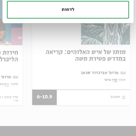
לדחות
מותו של איש האלוהים: קריאה
חירות 
במדרש פטירת משה
הליברל
עם:
פרופ' אביגדור שנאן
עם:
פרופ' 
מתוך:
סדר בוקר
מתוך:
האופצי
6-10.9
סדר בוקר
ו
zoom