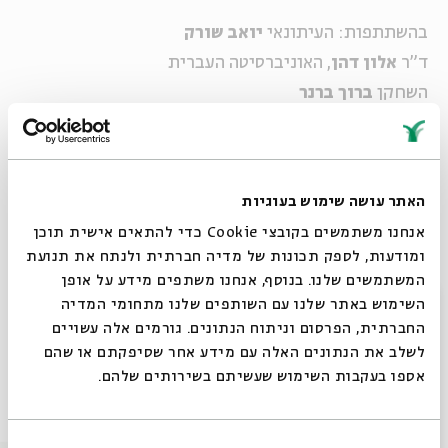
בהשתתפות: העיתונאי
יואב שורק
ד"ר
אלון דהן
, האוניברסיטה העברית
השחקן
ברוך ברנר
מנחה:
אמיתי אחימן
משיחיות
– בין אמת לשקר, בין
אמונה לתעתוע
האתר עושה שימוש בעוגיות
סדרה בת חמישה מפגשים העוסקת בתופעות שונות של
אנחנו משתמשים בקובצי Cookie כדי להתאים אישית תוכן
משיחיות לאורך ההיסטוריה היהודית
ומודעות, לספק תכונות של מדיה חברתית ולנתח את תנועת
המשתמשים שלנו. בנוסף, אנחנו משתפים מידע על אופן
סגור
השימוש באתר שלנו עם השותפים שלנו מתחומי המדיה
שיתוף
הוספה ליומן
הרשמה לאירועים דומים
החברתית, הפרסום וניתוח הנתונים. גורמים אלה עשויים
לשלב את הנתונים האלה עם מידע אחר שסיפקתם או שהם
אספו בעקבות השימוש שעשיתם בשירותים שלהם.
אירועים נוספים בסדרה
בחירת