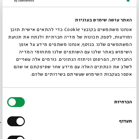
אלה ושל אלה, ומשתדלים לבנות ביניהן גשר צר מאוד
האתר עושה שימוש בעוגיות
מנחה:
יורם טהרלב ,
ניהול מוסיקלי:
אלדד שרים
אנחנו משתמשים בקובצי Cookie כדי להתאים אישית תוכן
בהשתתפות:
דורון אורן, לימור עובד, ארז יולביץ
-
ומודעות, לספק תכונות של מדיה חברתית ולנתח את תנועת
גיטרה,
עידו זלזניק
- קלידים
המשתמשים שלנו. בנוסף, אנחנו משתפים מידע על אופן
האירוע יתקיים בחצר בית אבי חי - מומלץ להצטייד
סגור
השימוש באתר שלנו עם השותפים שלנו מתחומי המדיה
החברתית, הפרסום וניתוח הנתונים. גורמים אלה עשויים
בלבוש חם
לשלב את הנתונים האלה עם מידע אחר שסיפקתם או שהם
___________________________________
אספו בעקבות השימוש שעשיתם בשירותים שלהם.
המפגש הבא:
שיר השכונה
בחירת
פלאפל, פנס בודד ועגלה עם סוסה על דרך הכורכר
הכרחיות
הסכמה
רוצים לדעת מה קורה
יום שני, ה' בחשון, 3 בנובמבר, בשעה 20:00
בבית אבי חי לפני כולם?
תעדוף
שיתוף
הוספה ליומן
הרשמה לאירועים דומים