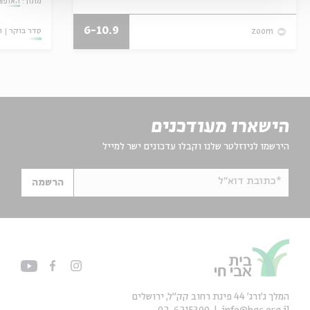
מתוך:
האופצי
6-10.9
סדר בוקר
ו
zoom
הישארו מעודכנים
הירשמו לניוזלטר שלנו וקבלו עדכונים ישר למייל
*כתובת דוא"ל
הרשמה
המלך ג'ורג' 44 פינת רחוב קק״ל, ירושלים