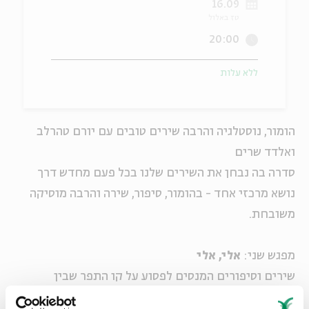
16.09
טז באלול
ה
אנגלית
מיוחדי
20:00
ללא עלות
הומור, נוסטלגיה והרבה שירים טובים עם יורם טהרלב
ואלדד שרים
סדרה בה נבחן את השירים שלנו בכל פעם מחדש דרך
נושא מרכזי אחד - בהומור, סיפור, שירה והרבה מוסיקה
משובחת.
מפגש שני:
אלי, אלי
שירים וסיפורים המנסים לפסוע על קו התפר שבין
התרבות החילונית למסורת היהודית, בין התפילות של