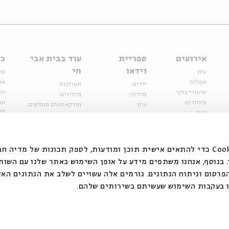
אירועים
ספריית
עוד בבית אבי
כל
וידאו
חי
עיון
צר
אנגלית
או
ילדים
תערוכות
שיעורי בוקר
הצ
מוזיקה
מיוחדים
מיוחדים
תנ
עיון
פודקאסטים מומלצים
פר
נוער
מיוחדים
כתבות
חנ
ספרות ושירה
ספרות ושירה
קצה הקרחון
סדרות
על הדרך
אירועי עבר
מפלגת המחשבות
אנחנו משתמשים בקובצי Cookie כדי להתאים אישית תוכן ומודעות, לספק תכונות של מ
אירועים
בנוסף, אנחנו משתפים מידע על אופן השימוש באתר שלנו עם השות
בירושלים
ילדים
רסום וניתוח הנתונים. גורמים אלה עשויים לשלב את הנתונים האל
מוזיקה
 בעקבות השימוש שעשיתם בשירותים שלהם.
הרצאות בזום
האתר פועל ברשיון אק