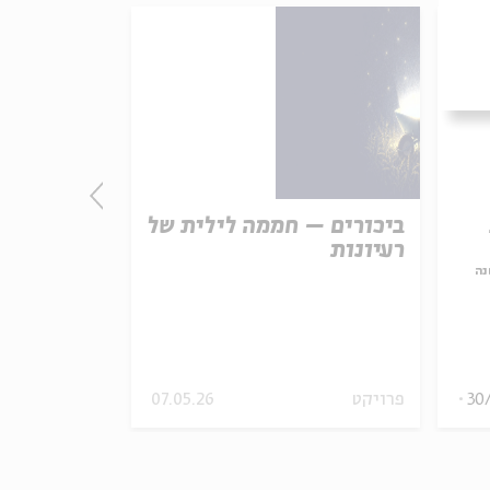
ביכורים – חממה לילית של
התורה - חו
רעיונות
אמת נצחית
נה
עם:
פרופ' פיני 
מתוך:
האופציה של שפי
30
פרויקט
07.05.26
סדר בוקר
וידאו