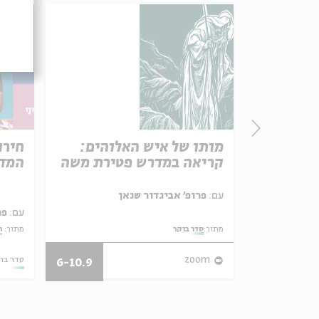
פרק 506 – אווה אילוז (1):
מותו של איש האלוהים:
חירו
באהבה
קריאה במדרש פטירת משה
המדי
ל באריזה קטנה
עם:
פרופ' אביגדור שנאן
עם:
פר
מתוך:
סדר בוקר
מתוך:
ה
27/07/26
zoom
סדר בו
6-10.9