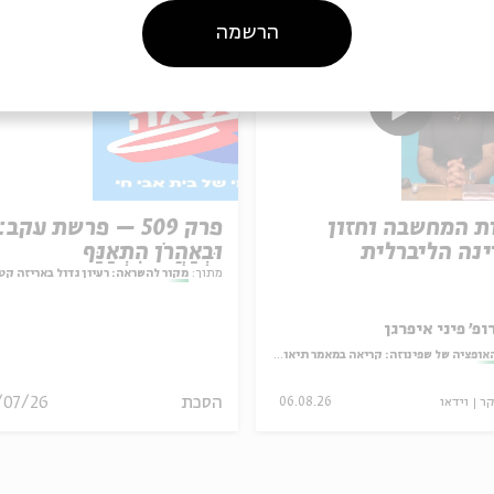
הרשמה
ת המחשבה וחזון
פרק 509 – פרשת עקב:
נה הליברלית
וּבְאַהֲרֹן הִתְאַנַּף
מתוך:
מקור להשראה: רעיון גדול באריזה קט
ופ' פיני איפרגן
אופציה של שפינוזה: קריאה במאמר תיאולוגי־מדיני
הסכת
/07/26
קר
וידאו
06.08.26