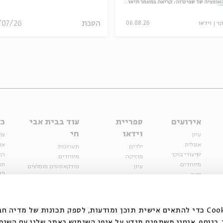
אופציה של שפינוזה: קריאה במאמר תיאולוגי־מדיני
הסכת
/07/26
קר
וידאו
06.08.26
אירועים
ספריית
עוד בבית אבי
כל
וידאו
חי
עיון
צר
אנגלית
או
ילדים
תערוכות
שיעורי בוקר
הצ
מוזיקה
מיוחדים
מיוחדים
תנ
עיון
פודקאסטים מומלצים
פר
נוער
מיוחדים
כתבות
חנ
ספרות ושירה
ספרות ושירה
קצה הקרחון
סדרות
על הדרך
אירועי עבר
מפלגת המחשבות
אנחנו משתמשים בקובצי Cookie כדי להתאים אישית תוכן ומודעות, לספק תכונות של מ
אירועים
בנוסף, אנחנו משתפים מידע על אופן השימוש באתר שלנו עם השות