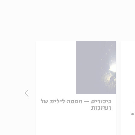
ביכורים – חממה לילית של
התורה - חו
רעיונות
אמת נצחית
נה
עם:
פרופ' פיני 