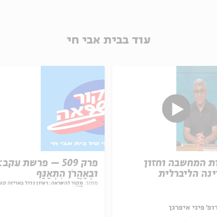
עוד בבית אבי חי
ת המחשבה וחזון
פרק 509 – פרשת עקב:
נה הליברלית
וּבְאַהֲרֹן הִתְאַנַּף
מתוך:
מקור להשראה: רעיון גדול באריזה קט
ופ' פיני איפרגן