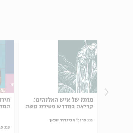
פרק 506 – אווה אילוז (1):
מותו של איש האלוהים:
חירו
באהבה
קריאה במדרש פטירת משה
המדי
ל באריזה קטנה
עם:
פרופ' אביגדור שנאן
עם:
פר