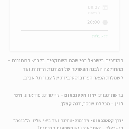
09.07
ה
אנגלית
מיוחדי
ו' בתמוז
20:00
ללא עלות
המגזרים בישראל כפי שהם משתקפים בלבוש החתונות -
מהחולצה הלבנה הפשוטה של הציונות הדתית ועד
לשמלות הפאר הפרובוקטיביות של צפון תל אביב.
בהשתתפות:
ירון קסטנבאום
- קייטרינג פודארט,
רונן
לוין
- מכללת שנקר,
דנה קפלן
.
ירון קסטנבאום
-
מחומוס-טחינה ועד ביצי שליו: ה"בופה"
הישראלי - האם לאוכל יש משמעות חברתית?