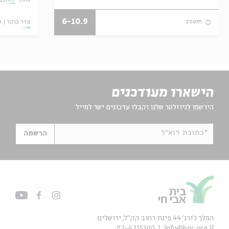
6-10.9
סדר בוקר
ו
zoom
הישארו מעודכנים
הירשמו לניוזלטר שלנו וקבלו עדכונים ישר למייל
*כתובת דוא"ל
הרשמה
המלך ג'ורג' 44 פינת רחוב קק״ל, ירושלים
02-6215300
info@bac.org.il