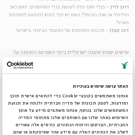
רונן לוין -
בגדי חתן-כלה לעומת בגדי המוזמנים: האם כאן
הוליווד או שוק הכרמל? האם יש קוד לבוש להופעה לחתונות
בארץ?
דנה קפלן
-
תרבות החתונות של המעמד הבינוני בישראל.
שישים שנות אופנה ישראלית כיצד השפיעה האופנה על
החברה הישראלית, וכיצד השפיעה החברה על האופנה?
מסכמים שישים שנה של ביגוד ואופנה ישראלית
מנחה ועורכת:
איילה רז
האתר עושה שימוש בעוגיות
אנחנו משתמשים בקובצי Cookie כדי להתאים אישית תוכן
סדרות שיתקיימו בעתיד: מוסיקה ישראלית, הגות.
ומודעות, לספק תכונות של מדיה חברתית ולנתח את תנועת
סדרות שהסתיימו: משפט, שפה ותקשורת, חינוך
המשתמשים שלנו. בנוסף, אנחנו משתפים מידע על אופן
וקולנוע, צילום, ספורט, ספרות עברית, אדריכלות
סגור
השימוש באתר שלנו עם השותפים שלנו מתחומי המדיה
ועיצוב.
החברתית, הפרסום וניתוח הנתונים. גורמים אלה עשויים
לשלב את הנתונים האלה עם מידע אחר שסיפקתם או שהם