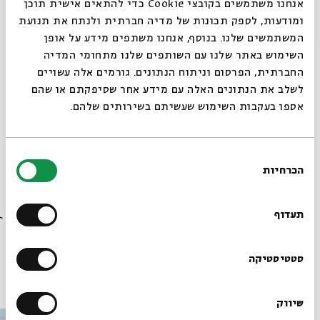
אנחנו משתמשים בקובצי Cookie כדי להתאים אישית תוכן
אורה בועזסון – קונטרבס
ומודעות, לספק תכונות של מדיה חברתית ולנתח את תנועת
יוני דרור – סקסופון
המשתמשים שלנו. בנוסף, אנחנו משתפים מידע על אופן
סגור
השימוש באתר שלנו עם השותפים שלנו מתחומי המדיה
החברתית, הפרסום וניתוח הנתונים. גורמים אלה עשויים
האירוע יתקיים בח7, ברבמה בבית אבי חי.
לשלב את הנתונים האלה עם מידע אחר שסיפקתם או שהם
אספו בעקבות השימוש שעשיתם בשירותים שלהם.
http://www.myspace.com/borismalkovsky
בחירת
הכרחיות
הסכמה
רוצים לדעת מה קורה
שיתוף
הוספה ליומן
הרשמה לאירועים דומים
בבית אבי חי לפני כולם?
תעדוף
הרשמו לניוזלטר שלנו
סטטיסטיקה
עוד בבית אבי חי
שיווק
*כתובת דוא"ל