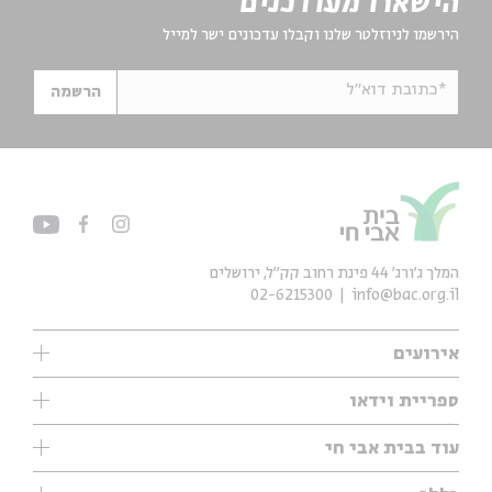
הישארו מעודכנים
הירשמו לניוזלטר שלנו וקבלו עדכונים ישר למייל
*כתובת דוא"ל
הרשמה
המלך ג'ורג' 44 פינת רחוב קק״ל, ירושלים
02-6215300
info@bac.org.il
אירועים
עיון
ספריית וידאו
אנגלית
ילדים
שיעורי בוקר
עוד בבית אבי חי
מוזיקה
מיוחדים
תערוכות
עיון