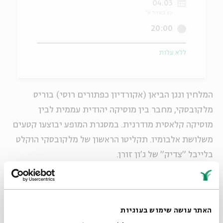
04.03
כז באדר א'
ה
אנגלית
מיוחדי
20:00
ללא עלות
המלחין ונגן הביאן (אקורדיון כפתורים רוסי) בוריס
מלקובסקי, מחבר בין מוסיקה יהודית עממית לבין
מוסיקה קלאסית מודרנית. במסגרת המופע יבוצעו קטעים
משלושת אלבומיו. תקליטו הראשון של מלקובסקי הוקלט
בלייבל "צדיק" של ג'ון זורן.
האירוע מהווה מופע מקדים לפסטיבל ג'ון זורון בבית אבי
חי.
בהשתתפות:
האתר עושה שימוש בעוגיות
בוריס מלקובסקי – ביאן ופסנתר