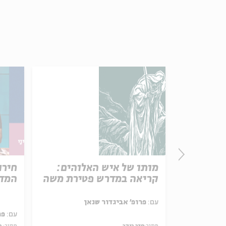
פרק 506 – אווה אילוז (1):
מותו של איש האלוהים:
חירו
באהבה
קריאה במדרש פטירת משה
המדי
ל באריזה קטנה
עם:
פרופ' אביגדור שנאן
עם:
פר