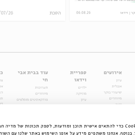
אופציה של שפינוזה: קריאה במאמר תיאולוגי־מדיני
הסכת
/07/26
קר
וידאו
06.08.26
אירועים
ספריית
עוד בבית אבי
כל
וידאו
חי
עיון
צר
אנגלית
או
ילדים
תערוכות
שיעורי בוקר
הצ
מוזיקה
מיוחדים
מיוחדים
תנ
עיון
פודקאסטים מומלצים
פר
נוער
מיוחדים
כתבות
חנ
ספרות ושירה
ספרות ושירה
קצה הקרחון
סדרות
על הדרך
אירועי עבר
מפלגת המחשבות
אנחנו משתמשים בקובצי Cookie כדי להתאים אישית תוכן ומודעות, לספק תכונות של מ
אירועים
בנוסף, אנחנו משתפים מידע על אופן השימוש באתר שלנו עם השות
בירושלים