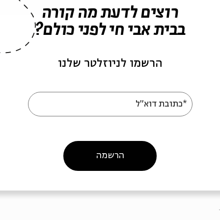
רוצים לדעת מה קורה
23:00
Prof.
Rachel Elior
- T
בבית אבי חי לפני כולם?
00:00
Prof.
Moshe Halbertal
-
01:00
Dr.
Micha
02:00
Shlomo Fox
-
From Appearance of G-D (at the 
הרשמו לניוזלטר שלנו
0
*כתובת דוא"ל
הרשמה