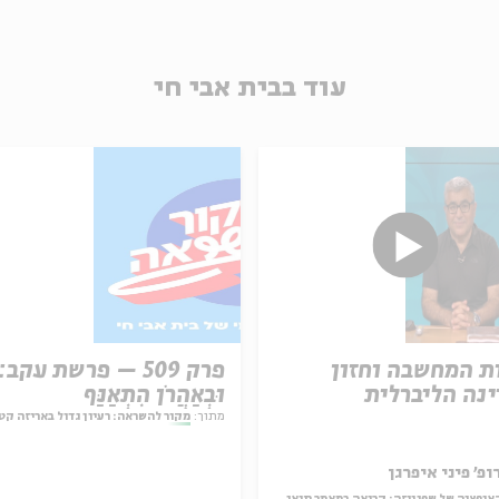
עוד בבית אבי חי
ת המחשבה וחזון
פרק 509 – פרשת עקב:
נה הליברלית
וּבְאַהֲרֹן הִתְאַנַּף
מתוך:
מקור להשראה: רעיון גדול באריזה קט
ופ' פיני איפרגן