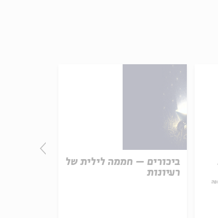
ביכורים – חממה לילית של
התורה - חו
רעיונות
אמת נצחית
נה
עם:
פרופ' פיני 