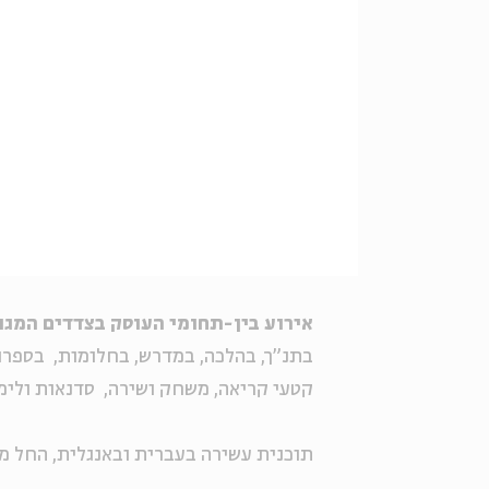
אירוע בין-תחומי העוסק בצדדים המגו
בתנ"ך, בהלכה, במדרש, בחלומות,
בספרו
קטעי קריאה, משחק ושירה,
סדנאות ולימו
תוכנית עשירה בעברית ובאנגלית, החל מהשעה 23:00 ועד 04:00 לפ