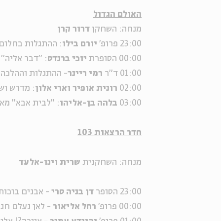
האולם הגדול
מנחה: השחקן
דרור קרן
23:00 פרופ'
יורם בילו
: ההתגלות בחלום 
00:00 הסופרת
יוכי ברנדס
: "דבר אליה" 
01:00 ד"ר
רמי ריינר
- ההתגלות וההלכה,
02:00
רונית אופיר
וארי אלון
: מדרש וש
03:00
בלהה בן-אליהו
: "לבית אבא" מאת 
חדר הרצאות 103
מנחה: השחקנית
שרית וינו-אלעד
23:00 הסופר
דן בניה סרי
- אבנים בוכות
00:00 פרופ'
רחל אליאור
- לאן נעלם חג