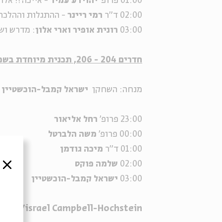
01:00 פרופ'
יהוידע עמיר
- אייכה?! אלו
02:00 ד"ר
רמי ריינר
- ההתגלות וההלכה,
03:00
רונית אופיר
וארי אלון
: מדרש וש
חדרים 204 - 206, תכנית מיוחדת בשפה האנגלית:
מנחה: השחקן
ישראל קמבל-הוכשטיין
23:00 פרופ'
רחל אליאור
00:00 פרופ'
משה הלברטל
01:00 ד"ר
מיכה גודמן
02:00
שלמה פוקס
סגור
03:00
ישראל קמבל-הוכשטיין
tor:
Yisrael Campbell-Hochstein