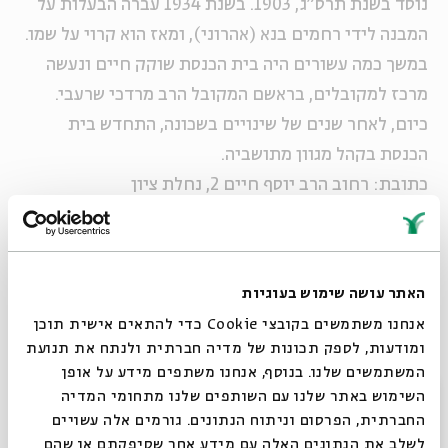
נוסד בשנת תרס"ג, 1903. בשנת 1934 עברה הבעלות על
המבנה לידי רחמים בנא (אהרוני), ומאז הוא קרוי על שמו.
במשך כמה עשורים היה בית הכנסת שוקק חיים ונעשה
מרכז למקובלים, בראשם המקובל הרב מרדכי שרעבי.
כיום, לאחר שנים של שינויים בשכונה, התחדש בית
הכנסת בקהל מגוון מתושביה.
כתובת: רחוב הרב יוסף חיים 2, נחלת ציון
בהשתתפות:
הרב
רחמים כהן שאולי
האתר עושה שימוש בעוגיות
חזן בית הכנסת,
אברהם איצ'ר
אנחנו משתמשים בקובצי Cookie כדי להתאים אישית תוכן
הפייטן
דוד צליח
ומודעות, לספק תכונות של מדיה חברתית ולנתח את תנועת
הרכב נגנים בסגנון מזרחי-קלאסי
המשתמשים שלנו. בנוסף, אנחנו משתפים מידע על אופן
סגור
השימוש באתר שלנו עם השותפים שלנו מתחומי המדיה
החברתית, הפרסום וניתוח הנתונים. גורמים אלה עשויים
במקום תוגש תקרובת בסגנון האירוח הספרדי
לשלב את הנתונים האלה עם מידע אחר שסיפקתם או שהם