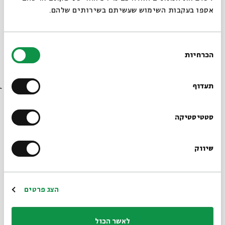
התכנסות בשעה 15:45, יציאה לסיור בשעה 16:00 מרחבת
אספו בעקבות השימוש שעשיתם בשירותים שלהם.
ז'ראר בכר
פסטיבל הפיוט
ירושלים תשע"א 2011
בחירת
הכרחיות
הסכמה
כ-כג באלול 22-19 בספטמבר
רוצים לדעת מה קורה
בבית אבי חי לפני כולם?
תעדוף
ניהול אמנותי:
יאיר הראל
הרשמו לניוזלטר שלנו
סטטיסטיקה
לרכישת כרטיסים: 02-6215900
אתר הפסטיבל: www.bac.org.il/piyut
שיווק
*כתובת דוא"ל
אירועים נבחרים ישודרו בשידור ישיר באתר הפסטיבל,
באתר בית אבי חי וברשתות קל ישראל, נא עקבו אחר
הפרסומים
הרשמה
הצג פרטים
לאשר הכול