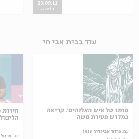
23.09.11
ו' | 22:30
עוד בבית אבי חי
מותו של איש האלוהים: קריאה
חירות 
במדרש פטירת משה
הליברל
עם:
פרופ' אביגדור שנאן
עם:
פרופ' 
מתוך:
סדר בוקר