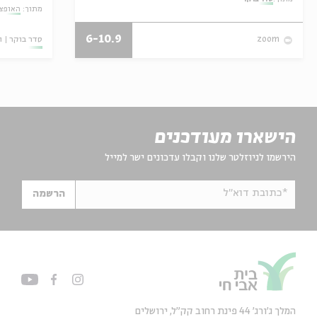
מתוך:
האופצי
6-10.9
סדר בוקר
ו
zoom
הישארו מעודכנים
הירשמו לניוזלטר שלנו וקבלו עדכונים ישר למייל
*כתובת דוא"ל
הרשמה
המלך ג'ורג' 44 פינת רחוב קק״ל, ירושלים