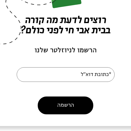
??????????? ? ??????????? ????????? ?????????? ????? ?????????? 
רוצים לדעת מה קורה
??????????? ????????? ????
Vialka - ??? ???? ????? (??????, ?????) ? ??????? ???????? (?
בבית אבי חי לפני כולם?
???????? «Turbo – Folk», ? ?? ?????? ???????? ? ???? ??????? ??????, ????????? ?????
הרשמו לניוזלטר שלנו
«??????-????-????» – ??? ????????? Kruzenshtern I Parohod ???????? ???? ?????, ?????????? ???
????????? ???????????????? ?? ??????, ? ??????? ????????
???????????????
*כתובת דוא"ל
??????? ??????? ??????? ??????????? ?????, ? ??????????? ????
ה לאירועים דומים
הרשמה