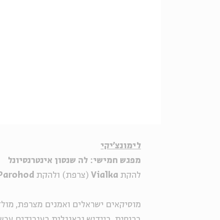
לימונצ'יקי
מפגש חמישי: לה שנסון אינטרנסיונל
להקת
Vialka
(צרפת) ולהקת
 Parohod
מוסיקאים ישראלים ואמנים מצרפת, מולד
ברוסית, ביידיש ובאנגלית בעיבודים עכשו