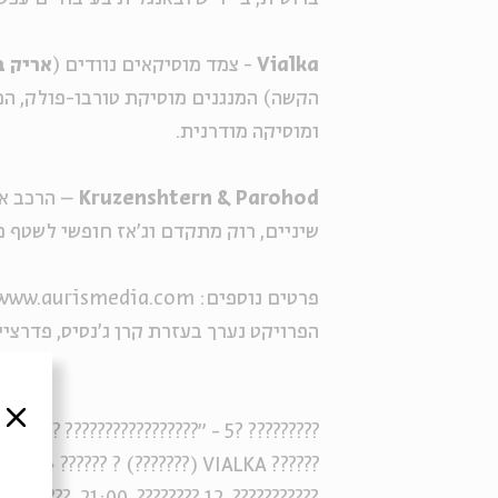
Vialka
- צמד מוסיקאים נוודים (
אריק ב
הקשה) המנגנים מוסיקת טורבו-פולק, המ
ומוסיקה מודרנית.
Kruzenshtern & Parohod
– הרכב או
שיניים, רוק מתקדם וג'אז חופשי לשטף מ
פרטים נוספים: www.aurismedia.com
הפרויקט נערך בעזרת קרן ג'נסיס, פדרציי
סגור
????????? ?5 - "????????????????? ??????"
?????? VIALKA (???????) ? ?????? «??????????? ? ???????» (???????)