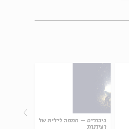
ביכורים – חממה לילית של
התורה - חו
רעיונות
אמת נצחית