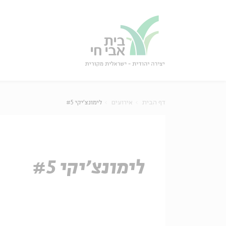
גור
סגור
דף הבית
אירועים
לימונצ'יקי #5
לימונצ'יקי #5