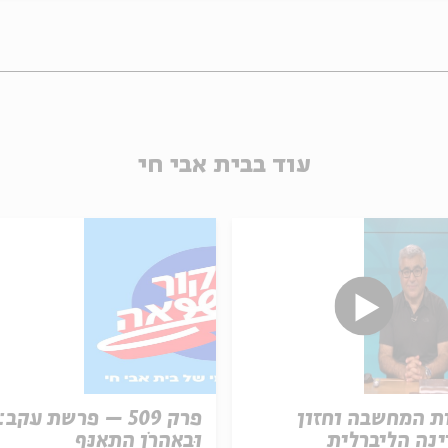
עוד בבית אבי חי
ת המחשבה וחזון
פרק 509 – פרשת עקב:
נה הליברלית
וּבְאַהֲרֹן הִתְאַנַּף