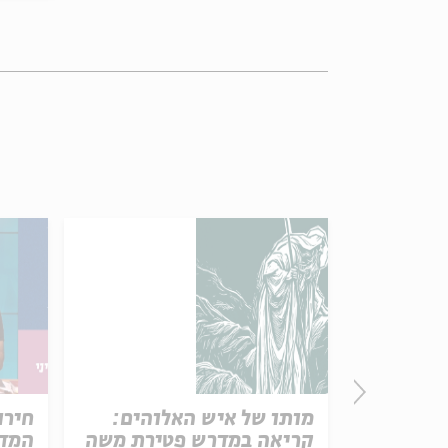
פרק 506 – אווה אילוז (1):
מותו של איש האלוהים:
חירו
באהבה
קריאה במדרש פטירת משה
המדי