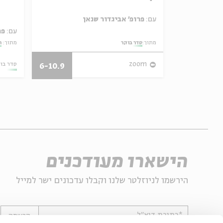
ל באריזה קטנה
עם:
פרופ' אביגדור שנאן
עם:
פר
מתוך:
סדר בוקר
מתוך:
ה
27/07/26
zoom
סדר בו
6-10.9
הישארו מעודכנים
הירשמו לניוזלטר שלנו וקבלו עדכונים ישר למייל
*כתובת דוא"ל
הרשמה