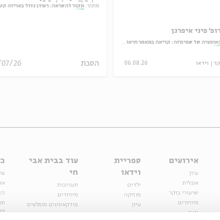
מתוך:
מקור להשראה: רעיון גדול באריזה קט
ופ' פיני איפרגן
אופציה של שפינוזה: קריאה במאמר תיאולוגי־מדיני
הסכת
/07/26
קר
וידאו
06.08.26
אירועים
ספריית
עוד בבית אבי
כל
וידאו
חי
עיון
צר
אנגלית
או
ילדים
תערוכות
שיעורי בוקר
הצ
מוזיקה
מיוחדים
מיוחדים
תנ
עיון
פודקאסטים מומלצים
פר
נוער
מיוחדים
כתבות