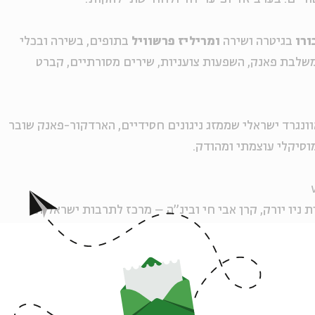
ורו
בגיטרה ושירה
ומריליז פרשוויל
בתופים, בשירה ובכלי
שלבת פאנק, השפעות צועניות, שירים מסורתיים, קברט
ונגרד ישראלי שממזג ניגונים חסידיים, הארדקור-פאנק שובר
וסיקלי עוצמתי ומהודק.
ת ניו יורק, קרן אבי חי ובינ"ה – מרכז לתרבות ישראלית