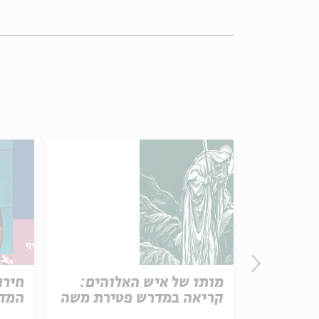
פרק 506 – אווה אילוז (1):
מותו של איש האלוהים:
חירו
באהבה
קריאה במדרש פטירת משה
המדי
ל באריזה קטנה