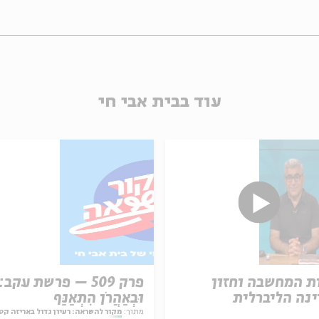
עוד בבית אבי חי
ת המחשבה וחזון
פרק 509 – פרשת עקב:
נה הליברלית
וּבְאַהֲרֹן הִתְאַנַּף
מתוך:
מקור להשראה: רעיון גדול באריזה קט