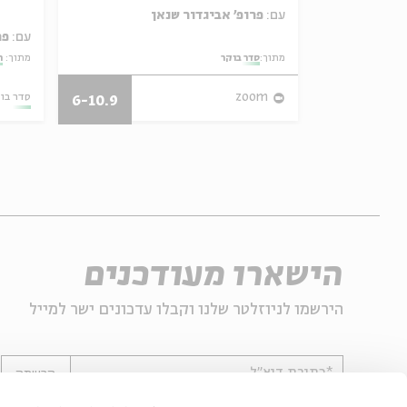
עם:
פרופ' אביגדור שנאן
עם:
פר
מתוך:
סדר בוקר
מתוך:
ה
27/07/26
zoom
סדר בו
6-10.9
הישארו מעודכנים
הירשמו לניוזלטר שלנו וקבלו עדכונים ישר למייל
*כתובת דוא"ל
הרשמה