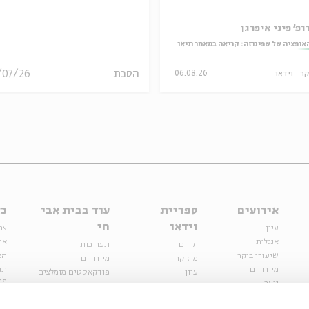
ופ' פיני איפרגן
אופציה של שפינוזה: קריאה במאמר תיאולוגי־מדיני
הסכת
/07/26
קר
וידאו
06.08.26
אירועים
ספריית
עוד בבית אבי
כל
וידאו
חי
עיון
צר
אנגלית
או
ילדים
תערוכות
שיעורי בוקר
הצ
מוזיקה
מיוחדים
מיוחדים
תנ
עיון
פודקאסטים מומלצים
פר
נוער
מיוחדים
כתבות
חנ
ספרות ושירה
ספרות ושירה
קצה הקרחון