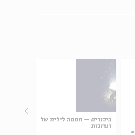
ביכורים – חממה לילית של
התורה - חו
רעיונות
אמת נצחית
נה