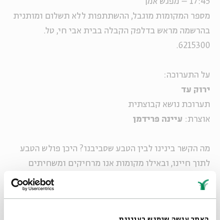
17:45 – מפגש אמן
מספר המקומות מוגבל, ההשתתפות ללא תשלום ומותנית
בהרשמה מראש בדלפק הקבלה בבית אבי חי, טל.
6215300.
על התערוכה:
ירוק עד
תערוכת נושא קבוצתית
אוצרת:
עיינה פרידמן
מה הקשר בינינו לבין הטבע שסביבנו? היכן פולש הטבע
לתוך חיינו, ובאילו מקומות אנו מרחיקים ומשחיתים
אותו? מה משמעותם של שיחי הצבר בנוף ילדותנו? ומדוע
עקירה של עצי זית נעשתה כה סמלית עבורנו?
אמנים ישראלים בוחנים את הדיאלוג האינסופי שבין
האתר עושה שימוש בעוגיות