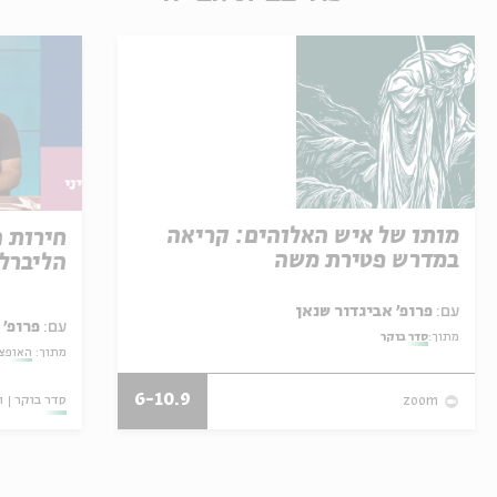
מותו של איש האלוהים: קריאה
חירות 
במדרש פטירת משה
הליברל
עם:
פרופ' אביגדור שנאן
עם:
פרופ' 
מתוך:
סדר בוקר
מתוך:
האופצי
6-10.9
סדר בוקר
ו
zoom