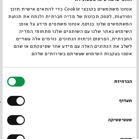
האדם לטבע.
אנחנו משתמשים בקובצי Cookie כדי להתאים אישית תוכן
בתערוכה משתתפים ארבעה עשר אמנים בתחומי יצירה
ומודעות, לספק תכונות של מדיה חברתית ולנתח את תנועת
שונים: ציור, פיסול, מיצב, וידיאו, צילום, עיצוב ואיור.
המשתמשים שלנו. בנוסף, אנחנו משתפים מידע על אופן
שעות פתיחת התערוכה:
סגור
השימוש באתר שלנו עם השותפים שלנו מתחומי המדיה
א-ה: 10:00 – 19:00
החברתית, הפרסום וניתוח הנתונים. גורמים אלה עשויים
לשלב את הנתונים האלה עם מידע אחר שסיפקתם או שהם
יום ו: 10:00 – 13:00
אספו בעקבות השימוש שעשיתם בשירותים שלהם.
הכניסה לתערוכה ללא תשלום
ניתן לרכוש את קטלוג התערוכה בקופת בית אבי חי
בחירת
בשעות פתיחתה
הכרחיות
הסכמה
רוצים לדעת מה קורה
בבית אבי חי לפני כולם?
שיתוף
הוספה ליומן
הרשמה לאירועים דומים
תעדוף
הרשמו לניוזלטר שלנו
סטטיסטיקה
אירועים נוספים בסדרה