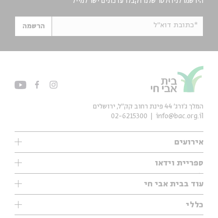
הירשמו לניוזלטר שלנו וקבלו עדכונים ישר למייל
*כתובת דוא"ל
הרשמה
המלך ג'ורג' 44 פינת רחוב קק״ל, ירושלים
02-6215300
info@bac.org.il
אירועים
עיון
ספריית וידאו
אנגלית
ילדים
שיעורי בוקר
עוד בבית אבי חי
מוזיקה
מיוחדים
תערוכות
עיון
כללי
נוער
מיוחדים
מיוחדים
צרו קשר