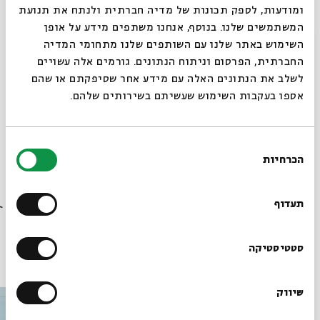
תיכוני.
ומודעות, לספק תכונות של מדיה חברתית ולנתח את תנועת
המשתמשים שלנו. בנוסף, אנחנו משתפים מידע על אופן
סגור
השימוש באתר שלנו עם השותפים שלנו מתחומי המדיה
צבי סלטון
מגיש סיפורי עם ואנקדוטות מהעיירה היהודית,
החברתית, הפרסום וניתוח הנתונים. גורמים אלה עשויים
כפי שסופרו ביצירותיהם של שלום עליכם, יצחק בשביס
לשלב את הנתונים האלה עם מידע אחר שסיפקתם או שהם
זינגר ויוסל בירשטיין, וכן סיפורי בדיחה, חידוד ונוסטלגיה
אספו בעקבות השימוש שעשיתם בשירותים שלהם.
מחויכת מהווי העיירה ומעלילותיהם של חכמי חלם.
בחירת
הכרחיות
הסכמה
שיתוף
הוספה ליומן
הרשמה לאירועים דומים
רוצים לדעת מה קורה
בבית אבי חי לפני כולם?
תעדוף
הרשמו לניוזלטר שלנו
סטטיסטיקה
עוד בבית אבי חי
שיווק
*כתובת דוא"ל