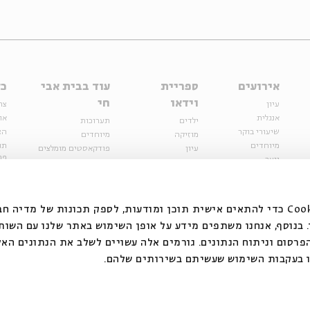
אירועים
ספריית
עוד בבית אבי
כל
וידאו
חי
עיון
צר
אנגלית
או
ילדים
תערוכות
שיעורי בוקר
הצ
מוזיקה
מיוחדים
מיוחדים
תנ
עיון
פודקאסטים מומלצים
פר
נוער
מיוחדים
כתבות
חנ
ספרות ושירה
ספרות ושירה
קצה הקרחון
סדרות
על הדרך
אירועי עבר
מפלגת המחשבות
אנחנו משתמשים בקובצי Cookie כדי להתאים אישית תוכן ומודעות, לספק תכונות של מ
אירועים
בנוסף, אנחנו משתפים מידע על אופן השימוש באתר שלנו עם השות
בירושלים
ילדים
רסום וניתוח הנתונים. גורמים אלה עשויים לשלב את הנתונים האל
מוזיקה
 בעקבות השימוש שעשיתם בשירותים שלהם.
הרצאות בזום