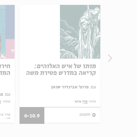
פרק 506 – אווה אילוז (1):
מותו של איש האלוהים:
חירו
באהבה
קריאה במדרש פטירת משה
המדי
ל באריזה קטנה
עם:
פרופ' אביגדור שנאן
עם:
פר
מתוך:
סדר בוקר
מתוך:
ה
27/07/26
zoom
סדר בו
6-10.9