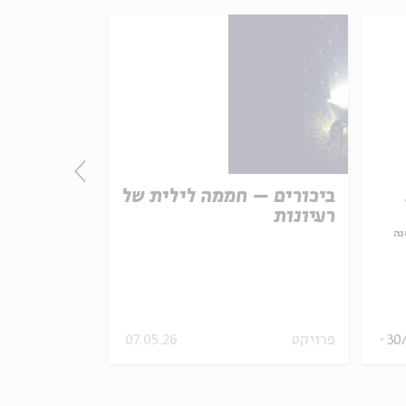
ביכורים – חממה לילית של
התורה - חו
רעיונות
אמת נצחית
נה
עם:
פרופ' פיני 
מתוך:
האופציה של שפי
30
פרויקט
07.05.26
סדר בוקר
וידאו