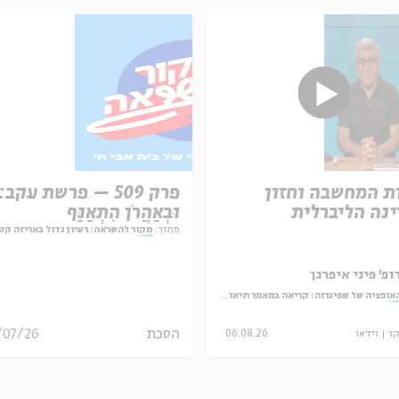
ת המחשבה וחזון
פרק 509 – פרשת עקב:
נה הליברלית
וּבְאַהֲרֹן הִתְאַנַּף
מתוך:
מקור להשראה: רעיון גדול באריזה קט
ופ' פיני איפרגן
אופציה של שפינוזה: קריאה במאמר תיאולוגי־מדיני
הסכת
/07/26
קר
וידאו
06.08.26