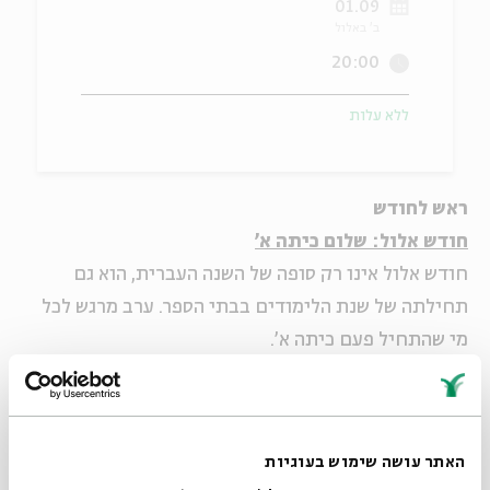
01.09
ב' באלול
ה
אנגלית
מיוחדי
20:00
ללא עלות
ראש לחודש
חודש אלול: שלום כיתה א'
חודש אלול אינו רק סופה של השנה העברית, הוא גם
תחילתה של שנת הלימודים בבתי הספר. ערב מרגש לכל
מי שהתחיל פעם כיתה א'.
המופע ישודר בשידור חי בדף הבית באתר!
מנחה: פרופ'
אביגדור שנאן
האתר עושה שימוש בעוגיות
בהשתתפות: