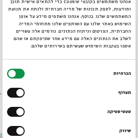
אנחנו משתמשים בקובצי Cookie כדי להתאים אישית תוכן
אסתר שקלים
, משוררת וחוקרת קהילות ישראל –
ומודעות, לספק תכונות של מדיה חברתית ולנתח את תנועת
טקסי ראשית קריאה בקהילות ישראל
המשתמשים שלנו. בנוסף, אנחנו משתפים מידע על אופן
פרופ'
זיוה שמיר
– על שירי טף וראשית הקריאה
סגור
השימוש באתר שלנו עם השותפים שלנו מתחומי המדיה
החברתית, הפרסום וניתוח הנתונים. גורמים אלה עשויים
שירה בציבור עם
יוסי לב
לשלב את הנתונים האלה עם מידע אחר שסיפקתם או שהם
אספו בעקבות השימוש שעשיתם בשירותים שלהם.
הכניסה ללא תשלום, על בסיס מקום פנוי, חלוקת כרטיסים
משעה 19:00
בחירת
הכרחיות
הסכמה
רוצים לדעת מה קורה
שיתוף
הוספה ליומן
הרשמה לאירועים דומים
בבית אבי חי לפני כולם?
תעדוף
הרשמו לניוזלטר שלנו
סטטיסטיקה
עוד בבית אבי חי
שיווק
*כתובת דוא"ל