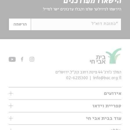
הישארו מעודכנים
הירשמו לניוזלטר שלנו וקבלו עדכונים ישר למייל
*כתובת דוא"ל
הרשמה
המלך ג'ורג' 44 פינת רחוב קק״ל, ירושלים
02-6215300
info@bac.org.il
אירועים
עיון
ספריית וידאו
אנגלית
ילדים
שיעורי בוקר
עוד בבית אבי חי
מוזיקה
מיוחדים
תערוכות
עיון