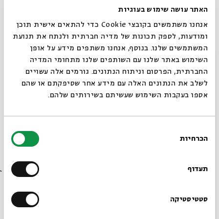
אל"מ
גולן בר-לוי
, (במקום תא"ל
אלי שרמייסטר)
מפקד
האתר עושה שימוש בעוגיות
מערך מג"ן (מורות חיילות, גדנ"ע ונח"ל) , בחיל החינוך
אנחנו משתמשים בקובצי Cookie כדי להתאים אישית תוכן
והנוער – על גיוס אוגוסט
ומודעות, לספק תכונות של מדיה חברתית ולנתח את תנועת
המשתמשים שלנו. בנוסף, אנחנו משתפים מידע על אופן
ספי בן יוסף
, מדריך טיולים בארץ ובעולם – על מסעות
סגור
השימוש באתר שלנו עם השותפים שלנו מתחומי המדיה
ונסיעות
החברתית, הפרסום וניתוח הנתונים. גורמים אלה עשויים
ד"ר
רוברטו מיטלפונקט
– על הנפש במצבים של סופים
לשלב את הנתונים האלה עם מידע אחר שסיפקתם או שהם
והתחלות
אספו בעקבות השימוש שעשיתם בשירותים שלהם.
הכניסה ללא תשלום, על בסיס מקום פנוי, חלוקת כרטיסים
בחירת
משעה 19:00
הכרחיות
הסכמה
רוצים לדעת מה קורה
בבית אבי חי לפני כולם?
תעדוף
שיתוף
הוספה ליומן
הרשמה לאירועים דומים
הרשמו לניוזלטר שלנו
סטטיסטיקה