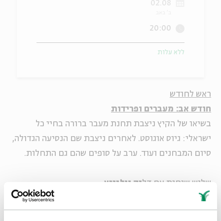
02.08
ב' באב
ה
אנגלית
מיוחדי
20:00
ללא עלות
ראש לחודש
חודש אב: מעברים ופרידות
בשיאו של הקיץ ניצבת תחנת מעבר ברורה בחיי כל
ישראלי: גיוס אוגוסט. לאחרים ניצבת שם הנסיעה הגדולה,
סיום המבחנים ועוד. ערב על סופים שהם גם התחלות.
שלוש שיחות עם דל
יק ווליניץ
בהשתתפות: