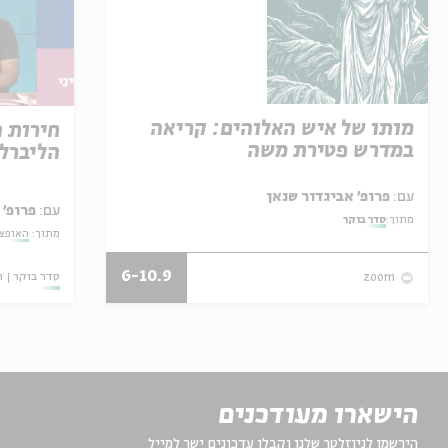
מותו של איש האלוהים: קריאה
חירות 
במדרש פטירת משה
הליברל
עם:
פרופ' אביגדור שנאן
עם:
פרופ' 
מתוך:
סדר בוקר
מתוך:
האופצי
6-10.9
סדר בוקר
ו
zoom
הישארו מעודכנים
הירשמו לניוזלטר שלנו וקבלו עדכונים ישר למייל