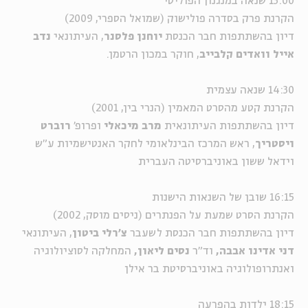
13:00 שנאה במנגנון הפוליטי
הקרנת פרק בסדרה פולישוק (שמואל הספרי, 2009)
דיון בהשתתפות חבר הכנסת
יוחנן פלסנר
, העיתונאי
נדב
אייל
וואדים קלבייב
, חוקר במכון הרטמן.
14:30 שנאה עצמית
הקרנת קטע מהסרט המאמין (הנרי בין, 2001)
דיון בהשתתפות העיתונאית
מרב מיכאלי
ופרופ'
רוברט
ויסטריך
, ראש המרכז הבינלאומי לחקר האנטישמיות ע"ש
וידאל ששון באוניברסיטה העברית
16:15 שובן של השנאות הישנות
הקרנת הסרט שמעת על הפנתרים (ניסים מוסק, 2002)
דיון בהשתתפות חבר הכנסת לשעבר
צ'רלי ביטון
, העיתונאי
דני אדינו אבבה,
וד"ר
נסים ליאון,
המחלקה לסוציולוגיה
ואנתרופולוגיה באוניברסיטת בר אילן
18:15 ילדות בהפרעה