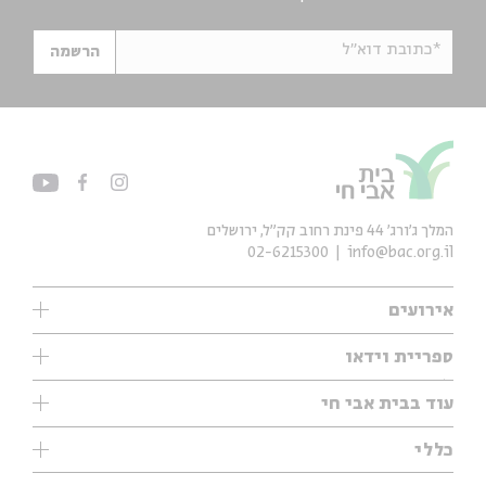
*כתובת דוא"ל
הרשמה
המלך ג'ורג' 44 פינת רחוב קק״ל, ירושלים
02-6215300
info@bac.org.il
אירועים
עיון
ספריית וידאו
אנגלית
ילדים
שיעורי בוקר
עוד בבית אבי חי
מוזיקה
מיוחדים
תערוכות
עיון
כללי
נוער
מיוחדים
מיוחדים
צרו קשר
ספרות ושירה