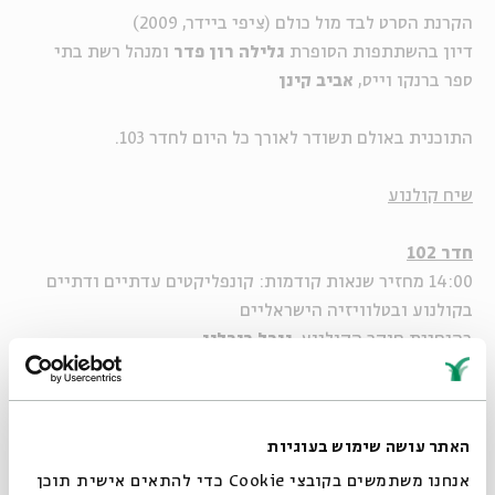
הקרנת הסרט לבד מול כולם (ציפי ביידר, 2009)
דיון בהשתתפות הסופרת
גלילה רון פדר
ומנהל רשת בתי
ספר ברנקו וייס,
אביב קינן
התוכנית באולם תשודר לאורך כל היום לחדר 103.
שיח קולנוע
חדר 102
14:00 מחזיר שנאות קודמות: קונפליקטים עדתיים ודתיים
בקולנוע ובטלוויזיה הישראליים
בהנחיית חוקר הקולנוע,
יובל ריבלין
במרכז המפגש יעמדו שני מהלכים מנוגדים המתחוללים
בקולנוע הישראלי בשנים האחרונות. מחד, מוביל הקולנוע
הישראלי להקמתם לתחייה של סטריאוטיפים חברתיים ודתיים
האתר עושה שימוש בעוגיות
שנדמה היה כי כבר אבד עליהם הכלח. מאידך, מופיעות
אנחנו משתמשים בקובצי Cookie כדי להתאים אישית תוכן
לראשונה דמויות הנעות בין הקצוות ומסרבות להעניק