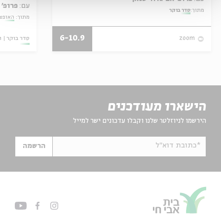
עם:
פרופ' 
מתוך:
סדר בוקר
מתוך:
האופצי
6-10.9
סדר בוקר
ו
zoom
הישארו מעודכנים
הירשמו לניוזלטר שלנו וקבלו עדכונים ישר למייל
*כתובת דוא"ל
הרשמה