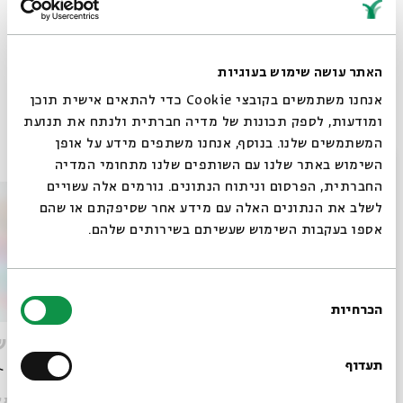
מנהל אמנותי:
ג'קי לוי
שיתוף
הוספה ליומן
הרשמה לאירועים דומים
האתר עושה שימוש בעוגיות
אנחנו משתמשים בקובצי Cookie כדי להתאים אישית תוכן
ומודעות, לספק תכונות של מדיה חברתית ולנתח את תנועת
המשתמשים שלנו. בנוסף, אנחנו משתפים מידע על אופן
אירועים נוספים בסדרה
סגור
השימוש באתר שלנו עם השותפים שלנו מתחומי המדיה
החברתית, הפרסום וניתוח הנתונים. גורמים אלה עשויים
לשלב את הנתונים האלה עם מידע אחר שסיפקתם או שהם
אספו בעקבות השימוש שעשיתם בשירותים שלהם.
בחירת
הכרחיות
הסכמה
רוצים לדעת מה קורה
קלבת שבת - "במדבר"
קלבת ש
בבית אבי חי לפני כולם?
תעדוף
מתוך:
קלבת שבת - מאי
מתוך:
קלבת ש