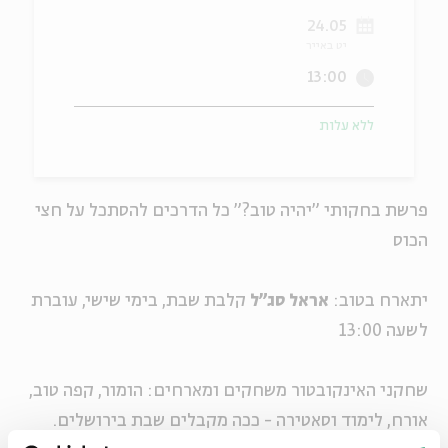
24.05
ה
אנגלית
מיוחדי
יט באייר
13:00
ללא עלות
פרשת בחקותי "יהיה טוב?" כל הדרכים להסתכל על חצי
הכוס
יתארח בטוב:
אראל סג"ל
קלבת שבת, בימי שישי, עוברת
לשעה 13:00
שחקני האינקובטור משחקים ומארחים: הומור, קפה טוב,
אורח, לימוד וסאטירה - ככה מקבלים שבת בירושלים.