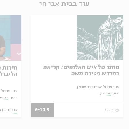
עוד בבית אבי חי
מותו של איש האלוהים: קריאה
חירות 
במדרש פטירת משה
הליברל
עם:
פרופ' אביגדור שנאן
עם:
פרופ' 
מתוך:
סדר בוקר
מתוך:
האופצי
6-10.9
סדר בוקר
ו
zoom