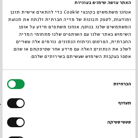
האתר עושה שימוש בעוגיות
הצגה
חדשה ומקורית המפגישה על במה אחת שלל
אנחנו משתמשים בקובצי Cookie כדי להתאים אישית תוכן
ומודעות, לספק תכונות של מדיה חברתית ולנתח את תנועת
דמויות מוכרות מספריה של לאה גולדברג.
המשתמשים שלנו. בנוסף, אנחנו משתפים מידע על אופן
סגור
השימוש באתר שלנו עם השותפים שלנו מתחומי המדיה
שעות הפעילות:
החברתית, הפרסום וניתוח הנתונים. גורמים אלה עשויים
סבב סדנאות ראשון: 17:00-16:00
לשלב את הנתונים האלה עם מידע אחר שסיפקתם או שהם
אספו בעקבות השימוש שעשיתם בשירותים שלהם.
סבב סדנאות שני: 18:45-17:45
בתאריכים: ימים ראשון-שלישי, יז-יט בסיון, 21-19 ביוני
בחירת
הכרחיות
הסכמה
רוצים לדעת מה קורה
מחיר: 20 ₪ לילד, הורה מלווה ללא תשלום
בבית אבי חי לפני כולם?
תעדוף
שיתוף
הוספה ליומן
הרשמה לאירועים דומים
הרשמו לניוזלטר שלנו
סטטיסטיקה