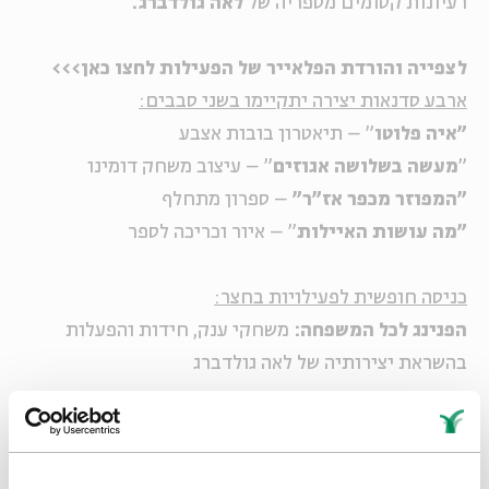
רעיונות קסומים מספריה של
לאה גולדברג.
לצפייה והורדת הפלאייר של הפעילות לחצו כאן>>>
ארבע סדנאות יצירה יתקיימו בשני סבבים:
"איה פלוטו
" – תיאטרון בובות אצבע
"
מעשה בשלושה אגוזים
" – עיצוב משחק דומינו
"המפוזר מכפר אז”ר"
– ספרון מתחלף
"מה עושות האיילות
" – איור וכריכה לספר
כניסה חופשית לפעילויות בחצר:
הפנינג לכל המשפחה:
משחקי ענק, חידות והפעלות
בהשראת יצירותיה של לאה גולדברג
שוק קח-תן:
משפחות מוזמנות להביא ספרי ילדים
משומשים ולהחליפם באחרים