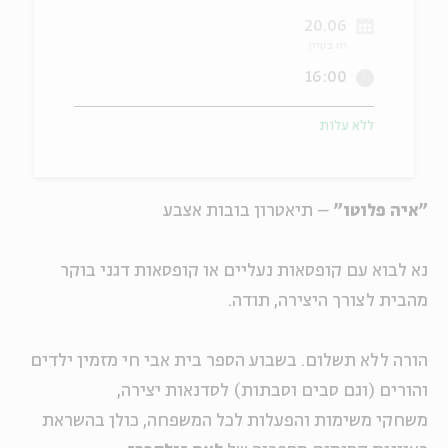
20.06
ה
אנגלית
מיוחדי
יח בסיון
16:00
ללא עלות
"איה פלוטו"
– תיאטרון בובות אצבע
נא לבוא עם קופסאות נעליים או קופסאות דגני בוקר
מהבית לצורך היצירה, תודה.
הורה ללא תשלום.
בשבוע הספר בית אבי חי מזמין ילדים
והורים (וגם סבים וסבתות) לסדנאות יצירה,
משחקי משימות והפעלות לכל המשפחה, כולן בהשראת