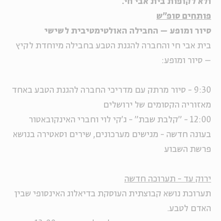
ולא לקופות בית אבי חי.
פותחים סופ"ש
סיור ומופע – החבילה האולטימטיבית לשישי
בית אבי חי והחברה להגנת הטבע בחבילה מיוחדת לקיץ
– סיור ומופע:
9:30 - סיור מרתק עם מדריכי החברה להגנת הטבע באחד
מאזוריה הקסומים של ירושלים
12:00 - "קלבת שבת" - ג'קי לוי וחברי האינקובאטור
בעונה חדשה - מגישים מערכונים, שירים וסאטירה בנושא
פרשת השבוע
ירוק עד - תערוכה חדשה
תערוכת נושא קבוצתית העוסקת בדיאלוג האינסופי שבין
האדם לטבע.