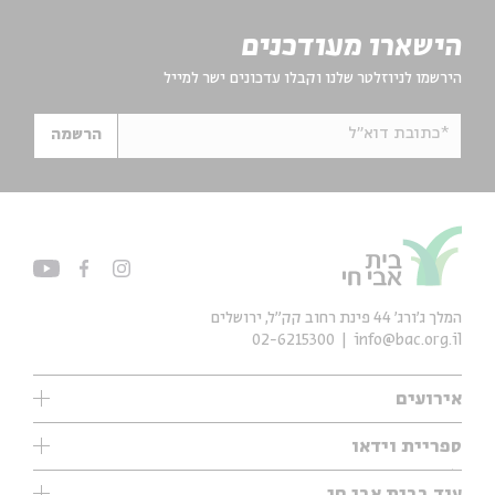
הישארו מעודכנים
הירשמו לניוזלטר שלנו וקבלו עדכונים ישר למייל
*כתובת דוא"ל
הרשמה
המלך ג'ורג' 44 פינת רחוב קק״ל, ירושלים
02-6215300
info@bac.org.il
אירועים
עיון
ספריית וידאו
אנגלית
ילדים
שיעורי בוקר
עוד בבית אבי חי