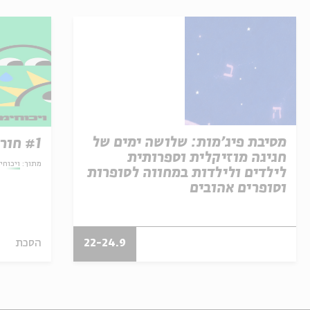
מסיבת פיג'מות: שלושה ימים של
#1 חורף או קיץ?
חגיגה מוזיקלית וספרותית
מתוך:
ויכוחי
לילדים ולילדות במחווה לסופרות
וסופרים אהובים
22-24.9
הסכת