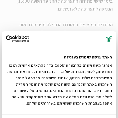
בימי שישי פתוחה התערוכה לקהל עד השעה 13:00,
הכניסה לתערוכה ללא תשלום.
הסיורים המוצעים במסגרת החבילה מפורטים מטה.
נושאי המופעים במסגרת "קלבת שבת" יעודכנו בהמשך
באתר בדף האירוע של העונה החדשה של "קלבת שבת"
https://bac.org.il/Event_Series.aspx?
.
id=00/04/11/414
האתר עושה שימוש בעוגיות
אנחנו משתמשים בקובצי Cookie כדי להתאים אישית תוכן
ומודעות, לספק תכונות של מדיה חברתית ולנתח את תנועת
הסיורים יצאו מבית אבי חי, רח' המלך ג'ורג' 44, ירושלים,
המשתמשים שלנו. בנוסף, אנחנו משתפים מידע על אופן
בכל יום שישי בשעה 9:30
סגור
השימוש באתר שלנו עם השותפים שלנו מתחומי המדיה
מחיר החבילה (סיור ומופע): 75 ש"ח
החברתית, הפרסום וניתוח הנתונים. גורמים אלה עשויים
לגמלאים, לסטודנטים ולחברי החברה להגנת הטבע: 55
לשלב את הנתונים האלה עם מידע אחר שסיפקתם או שהם
אספו בעקבות השימוש שעשיתם בשירותים שלהם.
ש"ח
לפרטים נוספים וההרשמה יש לפנות למרכז לתרבות