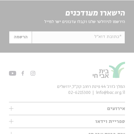
הישארו מעודכנים
הירשמו לניוזלטר שלנו וקבלו עדכונים ישר למייל
*כתובת דוא"ל
הרשמה
המלך ג'ורג' 44 פינת רחוב קק״ל, ירושלים
02-6215300
info@bac.org.il
אירועים
עיון
ספריית וידאו
אנגלית
ילדים
שיעורי בוקר