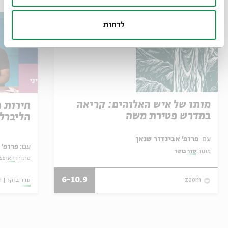
לדחות
מותו של איש האלוהים: קריאה
חירות 
במדרש פטירת משה
הליברל
עם:
פרופ' אביגדור שנאן
עם:
פרופ' 
מתוך:
סדר בוקר
מתוך:
האופצי
6-10.9
סדר בוקר
ו
zoom