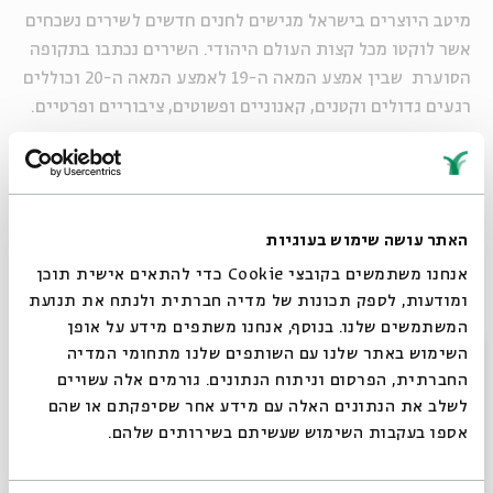
מיטב היוצרים בישראל מגישים לחנים חדשים לשירים נשכחים
אשר לוקטו מכל קצות העולם היהודי. השירים נכתבו בתקופה
הסוערת
שבין אמצע המאה ה-19 לאמצע המאה ה-20 וכוללים
רגעים גדולים וקטנים, קאנוניים ופשוטים, ציבוריים ופרטיים.
הלחנים נכתבו במיוחד לשירים שלוקטו עבור הפרויקט.
בכל מופע, ישולבו השירים שהולחנו במסגרת הפרויקט עם
האתר עושה שימוש בעוגיות
שיריו המוכרים של האמן.
אנחנו משתמשים בקובצי Cookie כדי להתאים אישית תוכן
ומודעות, לספק תכונות של מדיה חברתית ולנתח את תנועת
ניהול אמנותי:
שאנן סטריט
המשתמשים שלנו. בנוסף, אנחנו משתפים מידע על אופן
סגור
השימוש באתר שלנו עם השותפים שלנו מתחומי המדיה
החברתית, הפרסום וניתוח הנתונים. גורמים אלה עשויים
שיתוף
הוספה ליומן
הרשמה לאירועים דומים
לשלב את הנתונים האלה עם מידע אחר שסיפקתם או שהם
אספו בעקבות השימוש שעשיתם בשירותים שלהם.
אירועים נוספים בסדרה