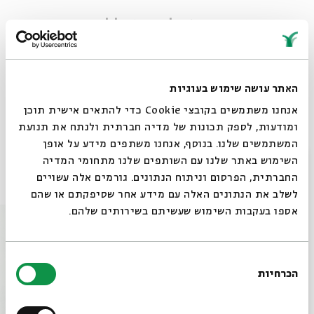
מגישים ומשגיחים:
יאיר להמן וענבל לורי
מחיר: 50 ₪, סטודנטים: 30 ₪, כולל משקה ראשון
האתר עושה שימוש בעוגיות
אנחנו משתמשים בקובצי Cookie כדי להתאים אישית תוכן
שיתוף
הוספה ליומן
הרשמה לאירועים דומים
ומודעות, לספק תכונות של מדיה חברתית ולנתח את תנועת
המשתמשים שלנו. בנוסף, אנחנו משתפים מידע על אופן
סגור
השימוש באתר שלנו עם השותפים שלנו מתחומי המדיה
אירועים נוספים בסדרה
החברתית, הפרסום וניתוח הנתונים. גורמים אלה עשויים
לשלב את הנתונים האלה עם מידע אחר שסיפקתם או שהם
אספו בעקבות השימוש שעשיתם בשירותים שלהם.
בחירת
הכרחיות
הסכמה
רוצים לדעת מה קורה