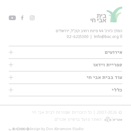
המלך ג'ורג' 44 פינת רחוב קק״ל, ירושלים
02-6215300
info@bac.org.il
אירועים
עיון
ספריית וידאו
אנגלית
ילדים
שיעורי בוקר
עוד בבית אבי חי
מוזיקה
מיוחדים
תערוכות
עיון
כללי
נוער
מיוחדים
מיוחדים
צרו קשר
ספרות ושירה
פודקאסטים מומלצים
ספרות ושירה
אודות
סדרות
כתבות
© 2007-2026 | כל הזכויות שמורות לבית אבי חי
הצהרת נגישות
אירועי עבר
קצה הקרחון
האתר פועל ברשיון אקו״ם
תנאי שימוש והצהרת פרטיות
אירועים בירושלים
על הדרך
חנות
ילדים
design by Dov Abramson Studio
מפלגת המחשבות