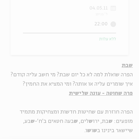
04.05.11
ה
אנגלית
מיוחדי
ל' בניסן
22:00
ללא עלות
שבת
הפרה שואלת למה לא כל יום שבת? מי חשב עליה קודם?
איך שומרים עליה או אותה? ומי המציא את החמין?
פרה שחוטה - עונה שלישית
הפרה חוזרת עם שחיטות חדשות ומצחיקות מתמיד
מופעים:
ש
בת, ירו
ש
לים,
ש
בעה חטאים ב'ח'-
ש
בע,
שיישאר בינינו ב
ש
ו
ש
ו.