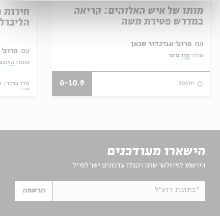
מותו של איש האלוהים: קריאה
חירות 
במדרש פטירת משה
הליברל
עם:
פרופ' אביגדור שנאן
עם:
פרופ' 
מתוך:
סדר בוקר
מתוך:
האופצי
6-10.9
סדר בוקר
ו
zoom
הישארו מעודכנים
הירשמו לניוזלטר שלנו וקבלו עדכונים ישר למייל
*כתובת דוא"ל
הרשמה