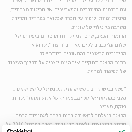
סיפור נוגע ללב על ילד מעיירה יהודית במפגשו הראשוני
עם הכוחות המעוררים והמערערים של חריגות חברתית,
מיניות ומוות. סיפור על חברה שכלואה בפחדיה ומדירה
מקרבה כל גילוי של שונות.
ההומור והכאב, שהם שני יסודות מרכזיים ביצירתו של
שלום עליכם, בולטים מאוד ב"היצור", שהוא אחד
הסיפורים הכאובים והחשופים ביותר שלו.
בתום ההצגה תתקיים שיחה עם יוצריה על תהליך העיבוד
של הסיפור למחזה.
"
עשוי בכישרון רב... משחק עדין ומרגש של כל השחקנים...
מצבי במה סוריאליסטיים...פנטזיה של ארוס ומוות
" ,שרית
פוקס, מעריב
ההצגה הועלתה לראשונה בבית הספר לאמנויות הבמה
סמינר הקיבוצים, ולאחר מכן זכתה בפרס הפרינג' 2010 על