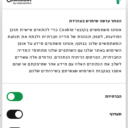
בימוי ועיבוד.
מאת: שלום עליכם, בהשראת תרגומו של בני מר
האתר עושה שימוש בעוגיות
בימוי ועיבוד:
ירון אדלשטיין וטל ברנר
| תפאורה
אנחנו משתמשים בקובצי Cookie כדי להתאים אישית תוכן
ותלבושות:
גילי כוכבי |
מוסיקה ופסנתר:
יובל שפירא
|
ומודעות, לספק תכונות של מדיה חברתית ולנתח את תנועת
המשתמשים שלנו. בנוסף, אנחנו משתפים מידע על אופן
תאורה:
יעקב סליב
סגור
השימוש באתר שלנו עם השותפים שלנו מתחומי המדיה
שחקנים:
צליל-חן זקס – היצור
|
יהונתן מגון –
שלום
החברתית, הפרסום וניתוח הנתונים. גורמים אלה עשויים
רבינוביץ' |
אייל צ'יובן
– יוסל בן פייסי |
ליאור חסון
–
לשלב את הנתונים האלה עם מידע אחר שסיפקתם או שהם
יעקב-אלי זרחל |
רועי דורון
– הרב זרחל |
ענת אייזיק
אספו בעקבות השימוש שעשיתם בשירותים שלהם.
– הרבנית זרחל
בחירת
ההצגה תעלה בשני מועדים:
הכרחיות
הסכמה
רוצים לדעת מה קורה
חמישי, כא בסיוון, 23 ביוני, בשעה 20:30
בבית אבי חי לפני כולם?
ראשון, כד בסיוון, 26 ביוני, בשעה 20:30
תעדוף