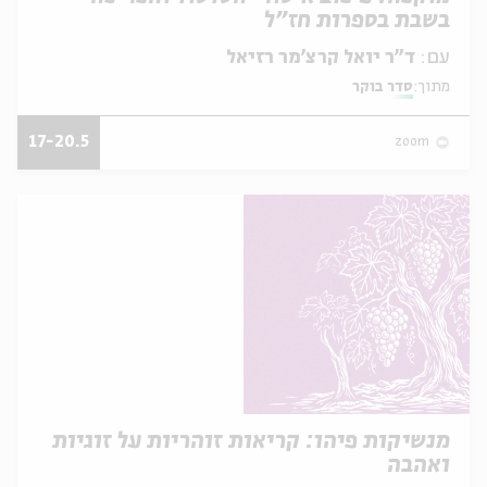
בשבת בספרות חז"ל
עם:
ד"ר יואל קרצ'מר רזיאל
מתוך:
סדר בוקר
17-20.5
zoom
מנשיקות פיהו: קריאות זוהריות על זוגיות
ואהבה