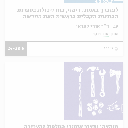
לעובדך באמת: דימוי, כוח ויכולת בספרות
הכוונות הקבלית בראשית העת החדשה
עם:
ד״ר אורי ספראי
מתוך:
סדר בוקר
24-28.5
zoom
מוקצה: עיצוב איסורי הטלטול והצריכה