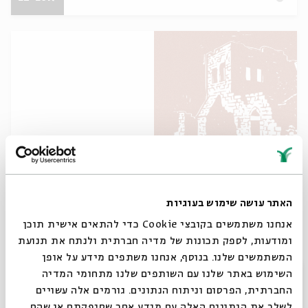
מן המיצר אל הנחמה: עיונים בפסיקתא דרב
כהנא
האתר עושה שימוש בעוגיות
עם:
פרופ' ארנון עצמון
אנחנו משתמשים בקובצי Cookie כדי להתאים אישית תוכן
ומודעות, לספק תכונות של מדיה חברתית ולנתח את תנועת
מתוך:
סדר בוקר
המשתמשים שלנו. בנוסף, אנחנו משתפים מידע על אופן
סגור
השימוש באתר שלנו עם השותפים שלנו מתחומי המדיה
5-9.7
zoom
החברתית, הפרסום וניתוח הנתונים. גורמים אלה עשויים
לשלב את הנתונים האלה עם מידע אחר שסיפקתם או שהם