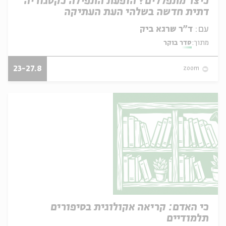
כיצד מתפללים? הופעת התפילה כקטגוריה
דתית חדשה בשלהי העת העתיקה
עם:
ד"ר שרגא ביק
מתוך:
סדר בוקר
23-27.8
zoom
כי האדם: קריאה אקולוגית בסיפורים
תלמודיים