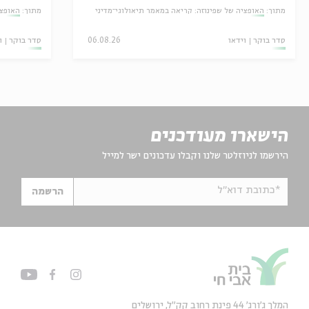
מתוך:
האופציה של שפינוזה: קריאה במאמר תיאולוגי־מדיני
מתוך:
האופצי
סדר בוקר
וידאו
06.08.26
סדר בוקר
ו
הישארו מעודכנים
הירשמו לניוזלטר שלנו וקבלו עדכונים ישר למייל
*כתובת דוא"ל
הרשמה
המלך ג'ורג' 44 פינת רחוב קק״ל, ירושלים