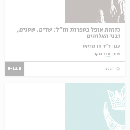
כוחות אופל בספרות חז"ל: שדים, שטנים,
ובני האלוהים
עם:
ד"ר חן מרקס
מתוך:
סדר בוקר
9-13.8
zoom