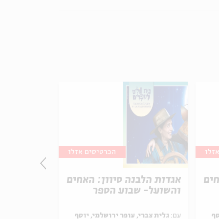
זלו
הכרטיסים אזלו
חים
אגדות הלבנה סיוון: האחים
VOCA 
והשועל- שבוע הספר
שרות יחד
סף
עם:
גלית צברי, עופר ירושלמי, יוסף