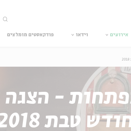
סגור
אירועים
וידאו
פודקאסטים מומלצים
תחות - הצגה 
ודש טבת 2018