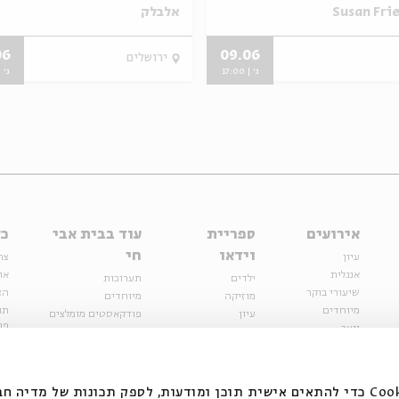
אלבלק
06
09.06
ירושלים
ג' | 17:00
ג' | 00
אירועים
ספריית
עוד בבית אבי
כל
וידאו
חי
עיון
צר
אנגלית
או
ילדים
תערוכות
שיעורי בוקר
הצ
מוזיקה
מיוחדים
מיוחדים
תנ
עיון
פודקאסטים מומלצים
פר
נוער
מיוחדים
כתבות
חנ
ספרות ושירה
ספרות ושירה
קצה הקרחון
סדרות
על הדרך
אירועי עבר
מפלגת המחשבות
אנחנו משתמשים בקובצי Cookie כדי להתאים אישית תוכן ומודעות, לספק תכונות של מ