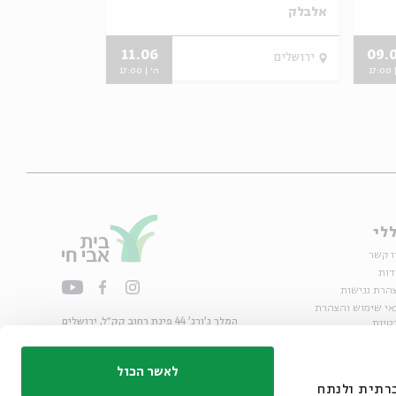
אלבלק
מתוך:
VOCA שבת: משפחות שרות יחד
11.06
09.
ירושלים
ירושלים
17:
ה' | 17:00
לי
ו קשר
דות
הרת נגישות
אי שימוש והצהרת
המלך ג'ורג' 44 פינת רחוב קק״ל, ירושלים
טיות
02-6215300
ות
info@bac.org.il
לאשר הכול
דיה חברתית ולנתח