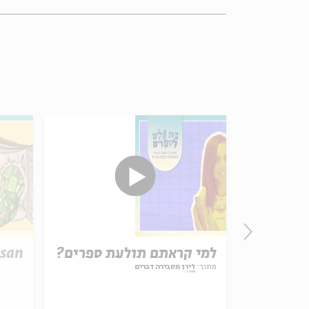
דה
למי קראתם תולעת ספרים?
usan
מתוך:
לירן מסבירה דברים
ושלמי, אביה