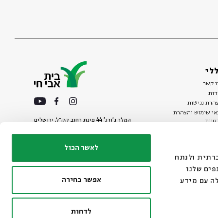
לי
ו קשר
דות
הרת נגישות
אי שימוש והצהרת
המלך ג'ורג' 44 פינת רחוב קק״ל, ירושלים
טיות
02-6215300
ות
info@bac.org.il
לאשר הכול
דיה חברתית ולנתח
פים שלנו
אפשר בחירה
ה עם מידע
לדחות