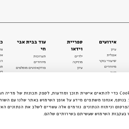
אירועים
ספריית
עוד בבית אבי
כל
וידאו
חי
עיון
צר
אנגלית
או
ילדים
תערוכות
שיעורי בוקר
הצ
מוזיקה
מיוחדים
מיוחדים
תנ
עיון
פודקאסטים מומלצים
פר
נוער
מיוחדים
כתבות
חנ
ספרות ושירה
ספרות ושירה
קצה הקרחון
סדרות
על הדרך
אירועי עבר
מפלגת המחשבות
אנחנו משתמשים בקובצי Cookie כדי להתאים אישית תוכן ומודעות, לספק תכונות של מ
אירועים
בנוסף, אנחנו משתפים מידע על אופן השימוש באתר שלנו עם השות
בירושלים
ילדים
רסום וניתוח הנתונים. גורמים אלה עשויים לשלב את הנתונים האל
מוזיקה
 בעקבות השימוש שעשיתם בשירותים שלהם.
הרצאות בזום