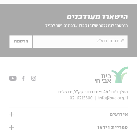
הישארו מעודכנים
הירשמו לניוזלטר שלנו וקבלו עדכונים ישר למייל
*כתובת דוא"ל
הרשמה
המלך ג'ורג' 44 פינת רחוב קק״ל, ירושלים
02-6215300
info@bac.org.il
אירועים
עיון
ספריית וידאו
אנגלית
ילדים