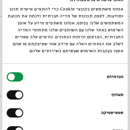
האתר עושה שימוש בעוגיות
אנחנו משתמשים בקובצי Cookie כדי להתאים אישית תוכן
ומודעות, לספק תכונות של מדיה חברתית ולנתח את תנועת
המשתמשים שלנו. בנוסף, אנחנו משתפים מידע על אופן
סגור
השימוש באתר שלנו עם השותפים שלנו מתחומי המדיה
אירועים שהתקיימו
החברתית, הפרסום וניתוח הנתונים. גורמים אלה עשויים
לשלב את הנתונים האלה עם מידע אחר שסיפקתם או שהם
אספו בעקבות השימוש שעשיתם בשירותים שלהם.
בחירת
הכרחיות
הסכמה
רוצים לדעת מה קורה
בבית אבי חי לפני כולם?
תעדוף
Creating a Nation | Eicha
הרשמו לניוזלטר שלנו
סטטיסטיקה
מתוך:
Creating a Nation