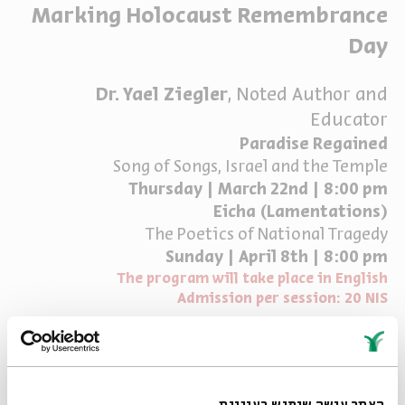
Marking Holocaust Remembrance
ה
אנגלית
מיוחדי
Day
Dr. Yael Ziegler
, Noted Author and
Educator
Paradise Regained
Song of Songs, Israel and the Temple
Thursday | March 22nd | 8:00 pm
Eicha (Lamentations)
The Poetics of National Tragedy
Sunday | April 8th | 8:00 pm
The program will take place in English
Admission per session: 20 NIS
שיתוף