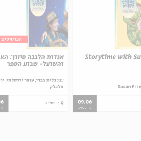
הכרטיסים א
Storytime with S
אגדות הלבנה סיוון: הא
והשועל- שבוע הספר
עם:
גלית צברי, עופר ירושלמי, יו
אלבלק
06
09.06
ירושלים
ג' | 17:00
ג' | 00