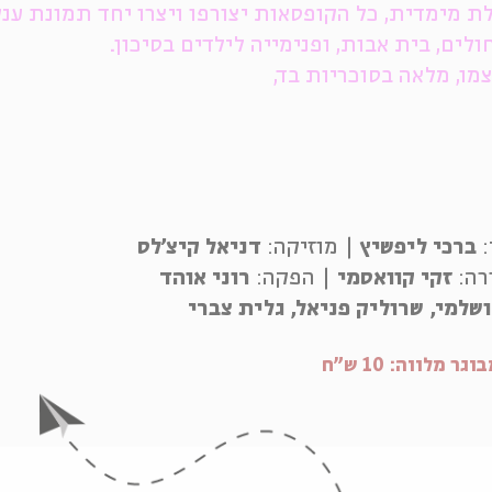
לת מימדית, כל הקופסאות יצורפו ויצרו יחד תמונת ענ
לים, בית אבות, ופנימייה לילדים בסיכון.
מו, מלאה בסוכריות בד,
:
ברכי ליפשיץ
| מוזיקה:
דניאל קיצ'לס
רה:
זקי קוואסמי
| הפקה:
רוני אוהד
ושלמי, שרוליק פניאל, גלית צברי