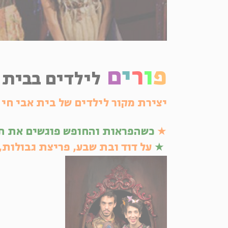
פ
ו
ר
י
ם
לילדים בבית 
יצירת מקור לילדים של בית אבי חי
★
כשהפראות והחופש פוגשים את ת
★
על דוד ובת שבע, פריצת גבולות,