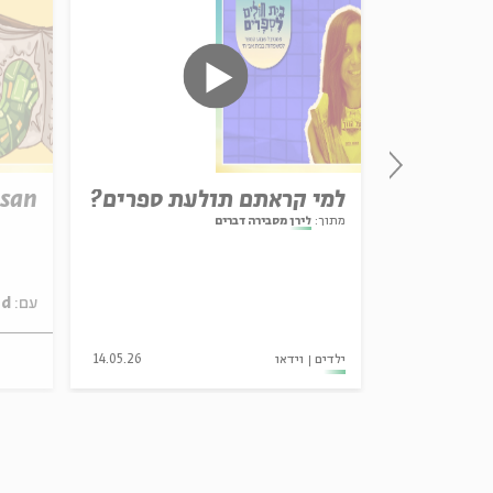
דה
למי קראתם תולעת ספרים?
usan
מתוך:
לירן מסבירה דברים
ושלמי, אביה
עם:
Susan Fried
ילדים
וידאו
14.05.26
14-22.9