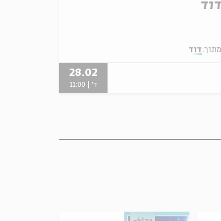
וד
תוך:
דוד
28.02
ד' | 11:00