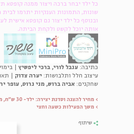
כל ילד יבחר ברכה ויצור ממנה קופסא ת
שונות, התמונות הענקיות יתרמו לבית חו
ובנוסף
כל ילד יצור גם קופסא אישית לעצ
אותה יוכל לקשט ולקחת הביתה.
​
כתיבה:
ענבל לורי, ברכי ליפשיץ
| בימוי
עיצוב חלל ותלבושות:
יערה צדוק
| תאו
שחקנים:
אביה ברוש, מני גרוס, עופר יר
> מחיר להצגה וסדנת יצירה: ילד- 30 ש"ח, מבוגר מלווה: 10 ש"ח
> משך הפעילות כשעה וחצי
שיתוף