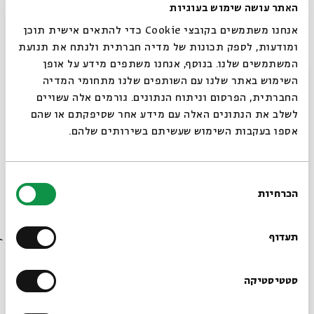
האתר עושה שימוש בעוגיות
כרטיסים אחרונים
אנחנו משתמשים בקובצי Cookie כדי להתאים אישית תוכן
אגדות הלבנה חודש חשוון 2016
ומודעות, לספק תכונות של מדיה חברתית ולנתח את תנועת
המשתמשים שלנו. בנוסף, אנחנו משתפים מידע על אופן
מתוך:
אגדות הלבנה חודש חשוון 2016
סגור
השימוש באתר שלנו עם השותפים שלנו מתחומי המדיה
28.11
החברתית, הפרסום וניתוח הנתונים. גורמים אלה עשויים
ב' | 17:00
לשלב את הנתונים האלה עם מידע אחר שסיפקתם או שהם
אספו בעקבות השימוש שעשיתם בשירותים שלהם.
בחירת
הכרחיות
הסכמה
רוצים לדעת מה קורה
בבית אבי חי לפני כולם?
תעדוף
כרטיסים אחרונים
הרשמו לניוזלטר שלנו
סטטיסטיקה
אגדות הלבנה חודש חשוון 2016