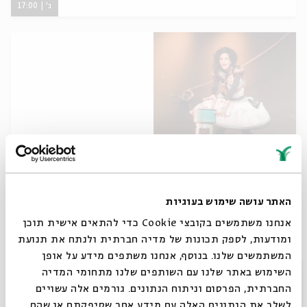
ג' | 17:00
כרטיסים אחרונים
אגדות הלבנה || חודש טבת 28.12
האתר עושה שימוש בעוגיות
מתוך:
אגדות הלבנה || חודש טבת 2015
אנחנו משתמשים בקובצי Cookie כדי להתאים אישית תוכן
28.12
ומודעות, לספק תכונות של מדיה חברתית ולנתח את תנועת
ב' | 17:00
המשתמשים שלנו. בנוסף, אנחנו משתפים מידע על אופן
סגור
השימוש באתר שלנו עם השותפים שלנו מתחומי המדיה
החברתית, הפרסום וניתוח הנתונים. גורמים אלה עשויים
לשלב את הנתונים האלה עם מידע אחר שסיפקתם או שהם