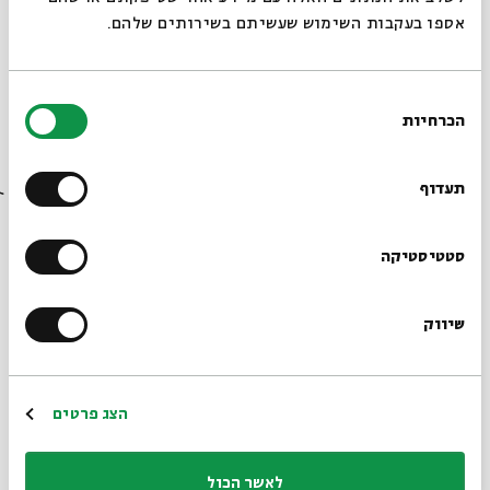
אספו בעקבות השימוש שעשיתם בשירותים שלהם.
בחירת
הכרחיות
הסכמה
כרטיסים אחרונים
רוצים לדעת מה קורה
בבית אבי חי לפני כולם?
תעדוף
אגדות הלבנה || חודש טבת 27.12
מתוך:
אגדות הלבנה || חודש טבת 2015
הרשמו לניוזלטר שלנו
סטטיסטיקה
27.12
א' | 17:00
שיווק
*כתובת דוא"ל
הרשמה
הצג פרטים
לאשר הכול