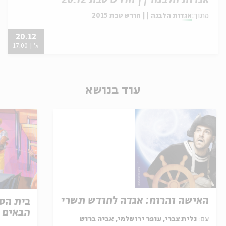
אגדות הלבנה || חודש טבת 20.12
מתוך:
אגדות הלבנה || חודש טבת 2015
20.12
א' | 17:00
עוד בנושא
האישה והרוח: אגדה לחודש תשרי
בית הספ
הבאים ל
עם:
גלית צברי, עופר ירושלמי, אביה ברוש