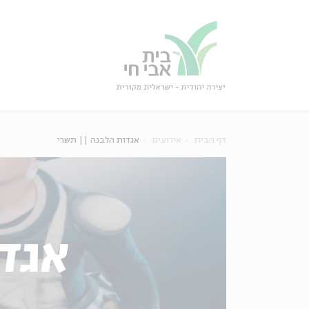
גור
סגור
דף הבית
אירועים
אגדות הלבנה || תשרי
אגד