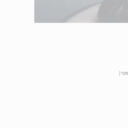
סקי
|