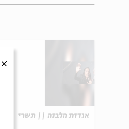
סגור
אגדות הלבנה || תשרי