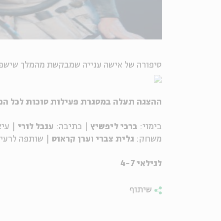
סיפורה של אישה ענייה שמבקשת מהמלך שישפו
ההצגה תעלה במסגרת פעילות סוכות לכל ה
בימוי:
ברכי ליפשיץ
| כתיבה:
ענבל לורי
| עיצ
משחק:
גלית צברי
ו
ערן קראוס
| שותפה לרעיו
לגילאי 4-7
שיתוף