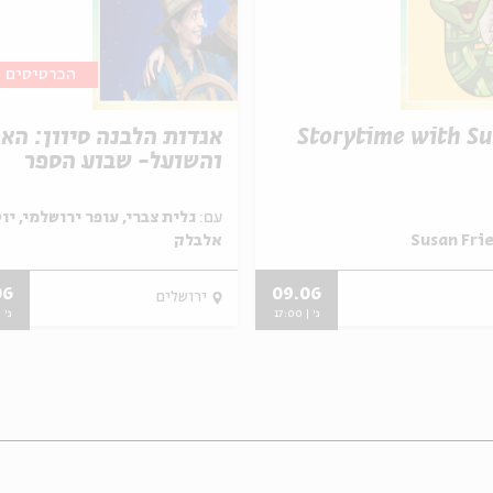
הכרטיסים א
Storytime with S
אגדות הלבנה סיוון: הא
והשועל- שבוע הספר
עם:
גלית צברי, עופר ירושלמי, יו
אלבלק
06
09.06
ירושלים
ג' | 17:00
ג' | 00