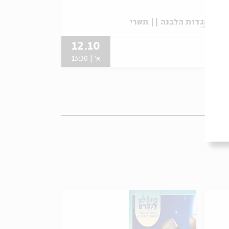
תוך:
אגדות הלבנה || תשרי
12.10
א' | 13:30