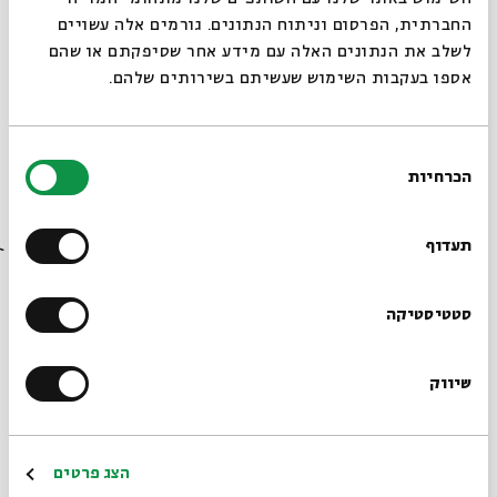
החברתית, הפרסום וניתוח הנתונים. גורמים אלה עשויים
לשלב את הנתונים האלה עם מידע אחר שסיפקתם או שהם
אספו בעקבות השימוש שעשיתם בשירותים שלהם.
בחירת
הכרחיות
הסכמה
רוצים לדעת מה קורה
בבית אבי חי לפני כולם?
תעדוף
שטייטל בלב העיר - סיור
מתוך:
ירושלים בשבילי הפיוט
הרשמו לניוזלטר שלנו
סטטיסטיקה
30.09
ג' | 17:00
שיווק
*כתובת דוא"ל
הרשמה
הצג פרטים