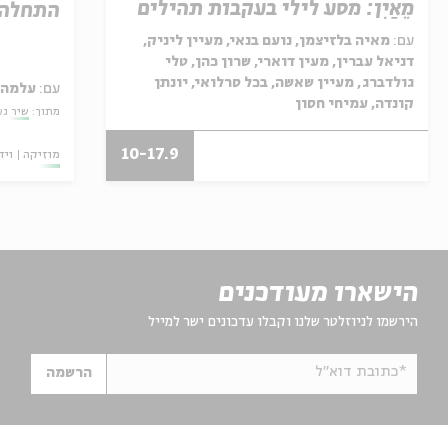
מֵאַיִן: מסע לילי בעקבות תהילים
התחלה
עם:
מאיה בלזיצמן, נועם בנאי, מעיין ליניק,
דניאל עברין, מעין דוארי, שרון כהן, טלי
גולדברג, מעיין שאשה, בכל סרלואי, יונתן
עם:
עלמה 
קונדה, עמיחי חסון
מתוך:
שיר גע
10-17.9
מוזיקה
ויד
הישארו מעודכנים
הירשמו לניוזלטר שלנו וקבלו עדכונים ישר למייל
*כתובת דוא"ל
הרשמה