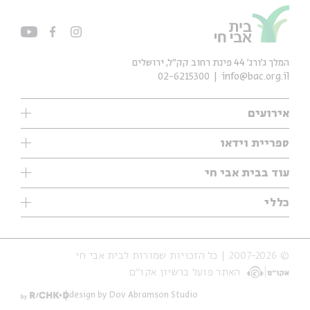
המלך ג'ורג' 44 פינת רחוב קק״ל, ירושלים
02-6215300
info@bac.org.il
אירועים
עיון
ספריית וידאו
אנגלית
ילדים
שיעורי בוקר
עוד בבית אבי חי
מוזיקה
מיוחדים
תערוכות
עיון
כללי
נוער
מיוחדים
מיוחדים
צרו קשר
ספרות ושירה
פודקאסטים מומלצים
ספרות ושירה
אודות
סדרות
כתבות
© 2007-2026 | כל הזכויות שמורות לבית אבי חי
הצהרת נגישות
אירועי עבר
קצה הקרחון
האתר פועל ברשיון אקו״ם
תנאי שימוש והצהרת פרטיות
אירועים בירושלים
על הדרך
חנות
ילדים
design by Dov Abramson Studio
מפלגת המחשבות