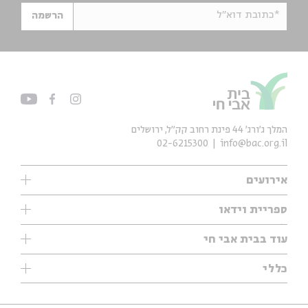
*כתובת דוא"ל
הרשמה
המלך ג'ורג' 44 פינת רחוב קק״ל, ירושלים
02-6215300
info@bac.org.il
אירועים
עיון
ספריית וידאו
אנגלית
ילדים
שיעורי בוקר
עוד בבית אבי חי
מוזיקה
מיוחדים
תערוכות
עיון
כללי
נוער
מיוחדים
מיוחדים
צרו קשר
ספרות ושירה
פודקאסטים מומלצים
ספרות ושירה
אודות
סדרות