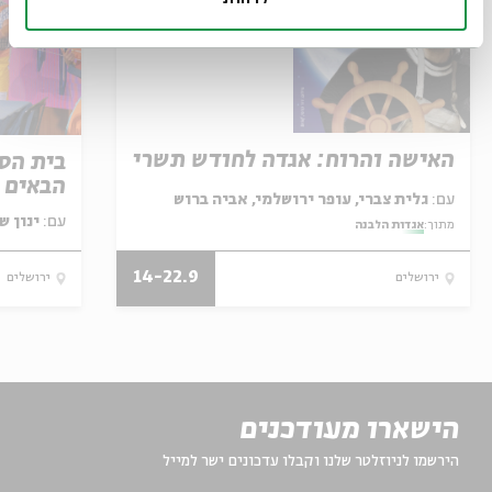
האישה והרוח: אגדה לחודש תשרי
בית הספ
הבאים ל
עם:
גלית צברי, עופר ירושלמי, אביה ברוש
עם:
ינון ש
מתוך:
אגדות הלבנה
14-22.9
ירושלים
ירושלים
הישארו מעודכנים
הירשמו לניוזלטר שלנו וקבלו עדכונים ישר למייל