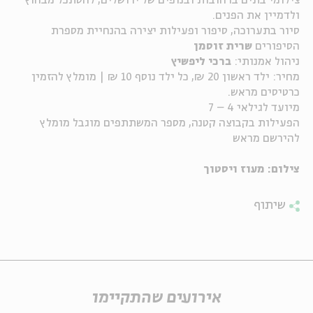
צילומי בתים ברחובות ובנופים של ירושלים, להסתכל מבחוץ
ולדמיין את הפנים.
ה
אנגלית
מיוחדי
סיור בתערוכה, סיפור ופעילות יצירה בהנחיית מספרת
הסיפורים
שרית זוסמן
ניהול אמנותי:
ברכי ליפשיץ
מחיר: ילד ראשון 20 ₪, כל ילד נוסף 10 ₪ | מומלץ להזמין
כרטיסים מראש.
מיועד לגילאי 4 – 7
הפעילות בקבוצה קטנה, מספר המשתתפים מוגבל מומלץ
להירשם מראש
צילום: מעוז ויסטוך
שיתוף
אירועים שהתקיימו