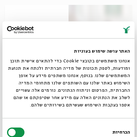
האתר עושה שימוש בעוגיות
אנחנו משתמשים בקובצי Cookie כדי להתאים אישית תוכן
ומודעות, לספק תכונות של מדיה חברתית ולנתח את תנועת
סיור- סיפור- ציור בתערוכה: מפגש מיוחד
המשתמשים שלנו. בנוסף, אנחנו משתפים מידע על אופן
לילדים ולהורים
סגור
השימוש באתר שלנו עם השותפים שלנו מתחומי המדיה
החברתית, הפרסום וניתוח הנתונים. גורמים אלה עשויים
מתוך:
סיור- סיפור- ציור בתערוכה: מפגש מיוחד לילדים ולהורים
לשלב את הנתונים האלה עם מידע אחר שסיפקתם או שהם
09.06
אספו בעקבות השימוש שעשיתם בשירותים שלהם.
ב' | 16:30
בחירת
הכרחיות
הסכמה