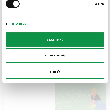
שיווק
*כתובת דוא"ל
הרשמה
הצג פרטים
מִישׁוּ
לאשר הכול
עם:
רינת הופר, שרית זוסמן, מוריאל הופמן
מתוך:
מופע סיפור
אפשר בחירה
12.3
ירושלים
ד'
לדחות