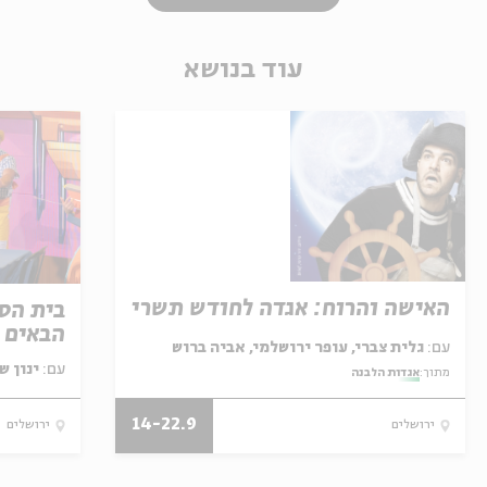
עוד בנושא
האישה והרוח: אגדה לחודש תשרי
בית הספ
הבאים ל
עם:
גלית צברי, עופר ירושלמי, אביה ברוש
עם:
ינון ש
מתוך:
אגדות הלבנה
14-22.9
ירושלים
ירושלים