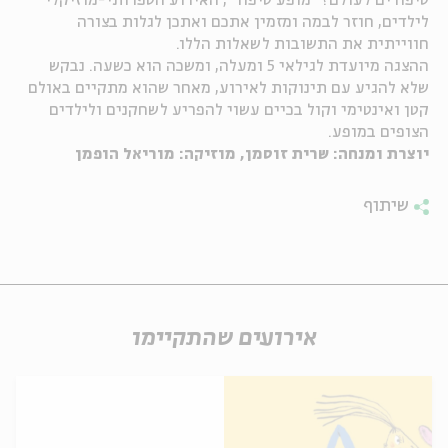
סיפורים לעולם? "מופע סיפור", האירוע הספרותי-מוזיקלי
לילדים, חוזר לבמה ומזמין אתכם ואתכן לגלות בצורה
ה
אנגלית
מיוחדי
חווייתית את התשובות לשאלות הללו.
ההצגה מיועדת לגילאי 5 ומעלה, ומשכה הוא כשעה. נבקש
שלא להגיע עם תינוקות לאירוע, מאחר שהוא מתקיים באולם
קטן ואינטימי וקול בכיים עשוי להפריע לשחקנים ולילדים
הצופים במופע.
יוצרת ומנחה: שרית זוסמן, מוזיקה: מוריאל הופמן
שיתוף
אירועים שהתקיימו