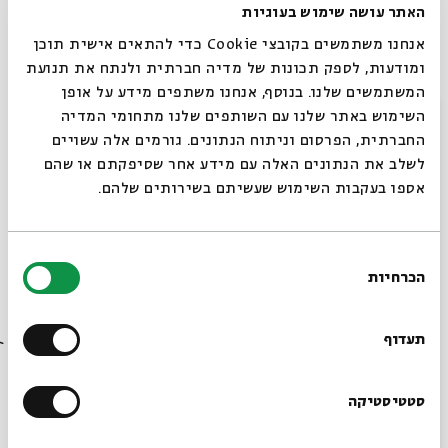
האתר עושה שימוש בעוגיות
אנחנו משתמשים בקובצי Cookie כדי להתאים אישית תוכן
ומודעות, לספק תכונות של מדיה חברתית ולנתח את תנועת
המשתמשים שלנו. בנוסף, אנחנו משתפים מידע על אופן
סגור
השימוש באתר שלנו עם השותפים שלנו מתחומי המדיה
החברתית, הפרסום וניתוח הנתונים. גורמים אלה עשויים
לשלב את הנתונים האלה עם מידע אחר שסיפקתם או שהם
הבלגן שרצה להיות קטן: מופע סיפור עם
אספו בעקבות השימוש שעשיתם בשירותים שלהם.
הסופר אלון רותם
עם:
שרית זוסמן, מוריאל הופמן, אלון רותם
בחירת
מתוך:
מופע סיפור
הכרחיות
הסכמה
רוצים לדעת מה קורה
30.7
ד'
בבית אבי חי לפני כולם?
תעדוף
הרשמו לניוזלטר שלנו
סטטיסטיקה