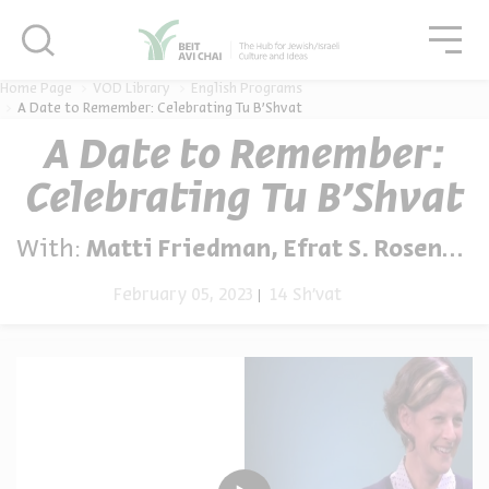
סגור
גור
סגור
Home Page
VOD Library
English Programs
A Date to Remember: Celebrating Tu B’Shvat
A Date to Remember:
Celebrating Tu B’Shvat
With:
Matti Friedman, Efrat S. Rosenberg
February 05, 2023
14 Sh'vat