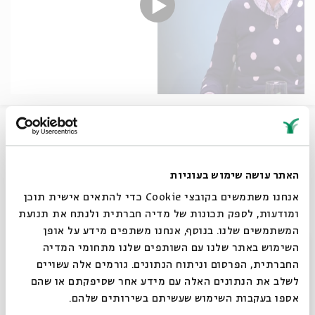
A journey into the world of the queen of fruit and her
magnificent tree, a crop that stretches across
national borders and historical eras, appearing in
competing religious traditions and bringing together
האתר עושה שימוש בעוגיות
the different peoples of the Middle East.
אנחנו משתמשים בקובצי Cookie כדי להתאים אישית תוכן
ומודעות, לספק תכונות של מדיה חברתית ולנתח את תנועת
A conversation ranging from a date orchard in Abu
Dhabi to a conference on a ferocious weevil devouring
המשתמשים שלנו. בנוסף, אנחנו משתפים מידע על אופן
סגור
millions of trees, to a lost spy, and to a 2,000-year-old
השימוש באתר שלנו עם השותפים שלנו מתחומי המדיה
seed from Roman Judea reborn in Israel’s Arava desert.
החברתית, הפרסום וניתוח הנתונים. גורמים אלה עשויים
לשלב את הנתונים האלה עם מידע אחר שסיפקתם או שהם
Share
אספו בעקבות השימוש שעשיתם בשירותים שלהם.