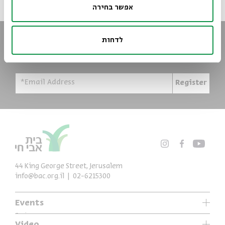
אפשר בחירה
Always stay up to date
לדחות
Sign up for our e-newsletter and never miss an event
*Email Address
Register
44 King George Street, Jerusalem
info@bac.org.il
02-6215300
Events
Series
Video