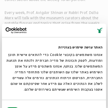
Every week, Prof. Avigdor Shinan or Rabbi Prof. Dalia
Marx will talk with the museum's curators about the
notable figures and topics that arise from the week's
parashah or haftara. The meetings are filmed in the
natural environment of the works and exhibits in the
museum halls. In this way the Jewish texts and their
interpretations are examined against the world of
האתר עושה שימוש בעוגיות
images and museum exhibits, and the combinations
אנחנו משתמשים בקובצי Cookie כדי להתאים אישית תוכן
create a new and completely unconventional point of
view.
ומודעות, לספק תכונות של מדיה חברתית ולנתח את תנועת
המשתמשים שלנו. בנוסף, אנחנו משתפים מידע על אופן
סגור
השימוש באתר שלנו עם השותפים שלנו מתחומי המדיה
Share
החברתית, הפרסום וניתוח הנתונים. גורמים אלה עשויים
לשלב את הנתונים האלה עם מידע אחר שסיפקתם או שהם
אספו בעקבות השימוש שעשיתם בשירותים שלהם.
Other episodes in the series
בחירת