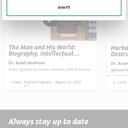
לדחות
The Man and His World:
Hurba
Biography, Intellectual
Destru
Portrait, and Significance
Dr. Asael Abelman
Dr. Asa
Series:
Yehezkel Kaufmann: Historian, Biblical Scholar, and Zionist Thinker
Series:
Yehezkel K
Video
English Programs
August 03, 2026
zoom
Always stay up to date