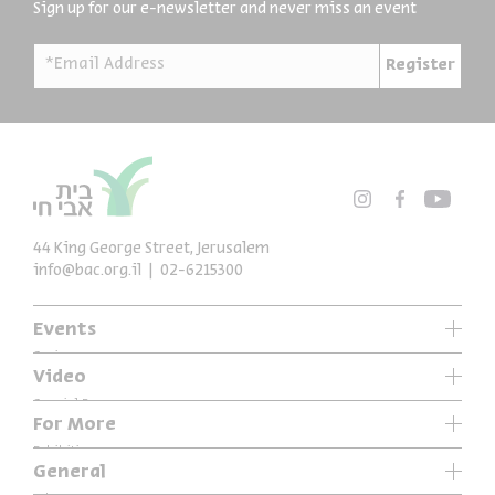
Sign up for our e-newsletter and never miss an event
*Email Address
Register
44 King George Street, Jerusalem
info@bac.org.il
02-6215300
Events
Series
Video
Past Programs
Special Programs
For More
Music
Exhibitions
General
Articles