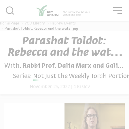
סגור
גור
סגור
Home Page
VOD Library
Hebrew Events
Parashat Toldot: Rebecca and the water jug
Parashat Toldot:
Rebecca and the water
jug
With:
Rabbi Prof. Dalia Marx and Galit Bennett-Dahan
Series:
Not Just the Weekly Torah Portio
November 25, 2022
1 Kislev