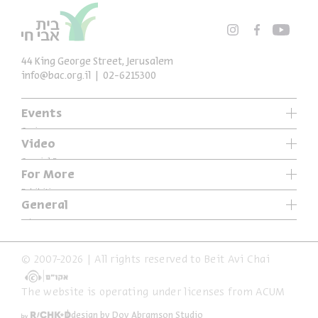
44 King George Street, Jerusalem
info@bac.org.il
02-6215300
Events
Series
Video
Past Programs
Special Programs
For More
Music
Exhibitions
General
Articles
Who We Are
Specials
Accessibility Declaration
© 2007-2026 | All rights reserved to Beit Avi Chai
Terms of Usage & Privacy
The website is operating under licenses from ACUM
design by Dov Abramson Studio