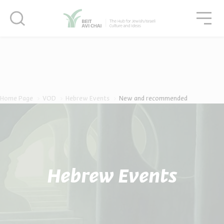
סגור
גור
סגור
Home Page
VOD
Hebrew Events
New and recommended
Hebrew Events