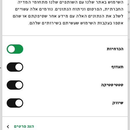
סגור
Yael Ziegler
Leah,
השימוש באתר שלנו עם השותפים שלנו מתחומי המדיה
conc
החברתית, הפרסום וניתוח הנתונים. גורמים אלה עשויים
Prof. A
לשלב את הנתונים האלה עם מידע אחר שסיפקתם או שהם
Series:
Not
אספו בעקבות השימוש שעשיתם בשירותים שלהם.
Video
Hebrew Events
May 01, 2018
Video
בחירת
הכרחיות
הסכמה
Always be in the know about
Recommended
BEIT AVI CHAI’s programs!
תעדוף
Sign up for our newsletter!
סטטיסטיקה
שיווק
*Email Address
Register
הצג פרטים