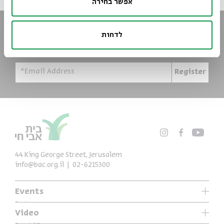
אפשר בחירה
Always stay up to date
לדחות
Sign up for our e-newsletter and never miss an event
*Email Address
Register
44 King George Street, Jerusalem
info@bac.org.il
02-6215300
Events
Series
Video
Past Programs