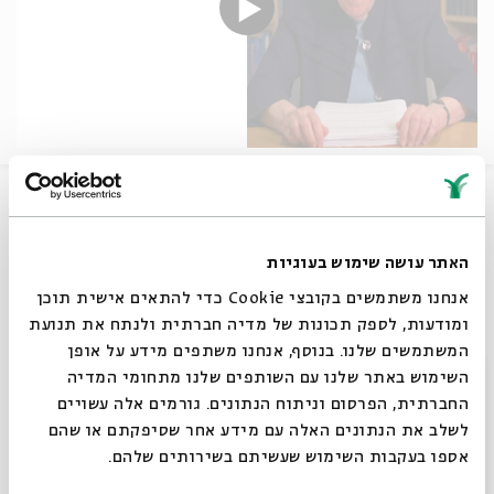
One of the greatest stories in all of Yiddish Literature
that illuminates the debate at the very center of
Jewish modernity. Don’t miss a discussion that
האתר עושה שימוש בעוגיות
presents an analysis that makes Grade’s work as
important and as relevant today as when it was first
אנחנו משתמשים בקובצי Cookie כדי להתאים אישית תוכן
written.
ומודעות, לספק תכונות של מדיה חברתית ולנתח את תנועת
המשתמשים שלנו. בנוסף, אנחנו משתפים מידע על אופן
Share
סגור
השימוש באתר שלנו עם השותפים שלנו מתחומי המדיה
החברתית, הפרסום וניתוח הנתונים. גורמים אלה עשויים
לשלב את הנתונים האלה עם מידע אחר שסיפקתם או שהם
tags:
Literature
Yiddish Literature
Yiddish
Eastern Europe
אספו בעקבות השימוש שעשיתם בשירותים שלהם.