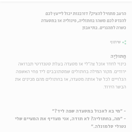
הרעב מתחיל להציק? דורבנות יכול לייעץ לכם
להנדס לכם משהו בחתוליה, פיגוליה או במסעדה
כשרה למהגרים. בתיאבון
שיתוף
חֳתוּלִיָה
כינוי לחדר אוכל צה"לי או מסעדה בעלת סטנדרטי תברואה
ירודים. מקור המילה בחתולים שמסתובבים ליד פחי האשפה
הגלויים לכל של אותה מסעדה, או בחתולים מהם מכינים את
הבשר הירוד.
- "מי בא לאכול במסעדה שפה ליד?"
- "מה, בחתוליה? לא תודה, אני מעדיף את המעיים שלי
נטולי סלמונלה."