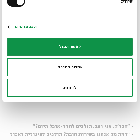
- "אה"
שיווק
*כתובת דוא"ל
*מנתק*
- "מה קורה, גבר?"
הרשמה
הצג פרטים
נתרם ע"י: יואב פוירשטיין.
לאשר הכול
מקור: יואב פוירשטיין.
אפשר בחירה
פיגוליה
מסעדה המתמחה ב-"על-האש" מעבר לדלפק. מהמילה "פיגולים",
לדחות
קורבן שנפסל להקרבה עקב מחשבה של השוחט. על משקל
פיצוציה וכו'.
- "חבר'ה, אני רעב, הולכים לחדר-אוכל היום?"
- "למה מה אנחנו בשירות חובה? הולכים לפיגוליה לאכול