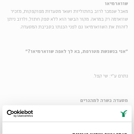
שווארמיאו
מאכל שנמכר לרוב בחתוליות ושאר מסעדות מפוקפקות, מזכיר
שווארמה רק במראה. מקור הבשר הוא ללא ספק חתול, ולרוב ניתן
לזהות את השווארמיאו גם לפני הכנתו בסביבת המסעדה.
"אני בנשנשת מטורפת, בא לך לאפה שווארמיאו?"
נתרם ע"י: שי קפל.
מסעדה כשרה למהגרים
מסעדה הנמצאת בחו"ל אשר האוכל שלה גלאט-כשר. נפוץ בעיקר
במדינת ניו-יורק.