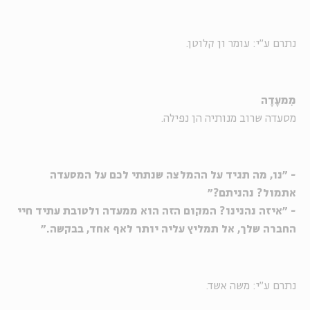
נתרם ע"י: עומר ון קלוטן.
מִמעָדָה
מסעדה שרוב מנותיה הן נפילה.
- "נו, מה תגיד על ההמלצה שנתתי לכם על המסעדה
אתמול? נהניתם?"
- "איזה נהנינו? המקום הזה הוא ממעדה ולטובת עתיד חיי
החברה שלך, אל תמליץ עליה יותר לאף אחד, בבקשה."
נתרם ע"י: משה אשד.