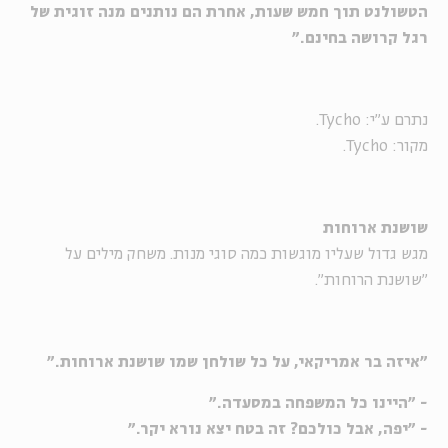
הטשולנט תוך חמש שעות, אחרת הם נותנים מנה זוגית של
רגל קרושה בחינם."
נתרם ע"י: Tycho.
מקור: Tycho.
שושנת ארוחות
מגש גדול שעליו מוגשות כמה סוגי מנות. משחק מילים על
"שושנת הרוחות".
"איזה בר אמריקאי, על כל שולחן שמו שושנת ארוחות."
- "היינו כל המשפחה במסעדה."
- "יפה, אבל כולכם? זה בטח יצא נורא יקר."