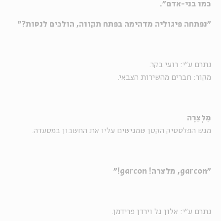
כמו בני-אדם".
"נפתחה פיגוליה מדהימה בפתח תקווה, הולכים לנסות?"
נתרם ע"י: רועי בקר.
מקור: חברים מהשירות הצבאי.
מִלְצַרָה
מגש הפלסטיק הקטן שמגישים עליו את החשבון במסעדה.
"
garcon
, מלצרה!
garcon
!"
נתרם ע"י: אלון גל וירדן פרידמן.