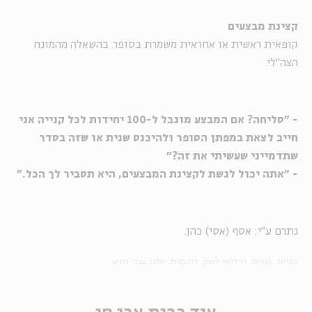
קצינת מבצעים
קופאית ראשית או אחראית משמרת בסופר. בהשאלה מהמונח
הצה"לי.
- "סליחה? אם המבצע מוגבל ל-100 יחידות לכל קנייה אני
חייב לצאת במפתן הסופר ולהיכנס שנית או שזה בסדר
שתדמייני שעשיתי את זה?"
- "אתה יכול לגשת לקצינת המבצעים, היא תסביר לך הכל."
נתרם ע"י: אסף (אסי) כהן.
תגיות:
טורים
חידושי לשון
דורבנות
סלנג עברי חדש