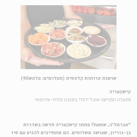
שושנת ארוחות קלאסית (תצלומים: פלאש90)
קישקעריה
מסעדה המגישה אוכל יהודי בסגנון מזרח-אירופאי.
"אברמל'ה, שמעת? פתחו קישקעריה חדשה בשדרות
בן-גוריון, שעושה משלוחים. הם מתחייבים להגיע עם סיר