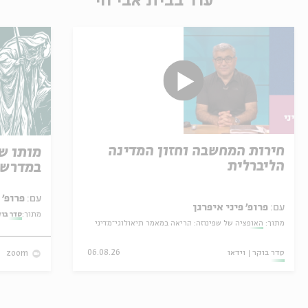
עוד בבית אבי חי
חירות המחשבה וחזון המדינה
מותו ש
הליברלית
במדרש 
עם:
פרופ' אביגדור שנאן
עם:
פרופ' פיני איפרגן
מתוך:
סדר בו
מתוך:
האופציה של שפינוזה: קריאה במאמר תיאולוגי־מדיני
סדר בוקר
וידאו
06.08.26
zoom