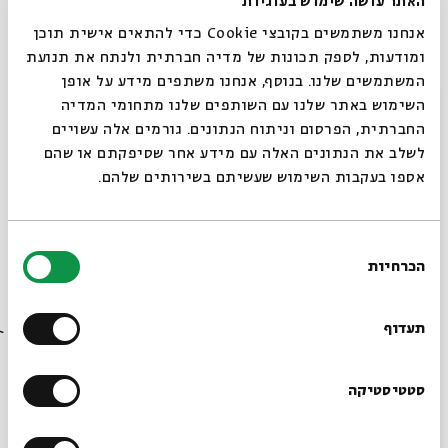
האתר עושה שימוש בעוגיות
- "וואי, אני מה זה רעב, מה יש כשר לאכול כאן?"
אנחנו משתמשים בקובצי Cookie כדי להתאים אישית תוכן
- "בוא, אני אקח אותך למסעדה כשרה למהגרים".
ומודעות, לספק תכונות של מדיה חברתית ולנתח את תנועת
המשתמשים שלנו. בנוסף, אנחנו משתפים מידע על אופן
סגור
השימוש באתר שלנו עם השותפים שלנו מתחומי המדיה
החברתית, הפרסום וניתוח הנתונים. גורמים אלה עשויים
נתרם ע"י: פינקי.
לשלב את הנתונים האלה עם מידע אחר שסיפקתם או שהם
מקור: פינקי ואסף שגיא.
אספו בעקבות השימוש שעשיתם בשירותים שלהם.
שולחן מאפיה
בחירת
השולחן הכי ארוך במסעדה, כזה שניתן לזהותו מיד עוד
הכרחיות
הסכמה
רוצים לדעת מה קורה
מהכניסה. נקרא כך מכיוון שמאפיות ומשפחות פשע נוהגות
לשבת בשולחן גדול מאד ע"מ להכיל את כל הנוכחים.
בבית אבי חי לפני כולם?
תעדוף
הרשמו לניוזלטר שלנו
סטטיסטיקה
- "איפה אתם? אני לא רואה אתכם."
- "אנחנו בשולחן המאפיה."