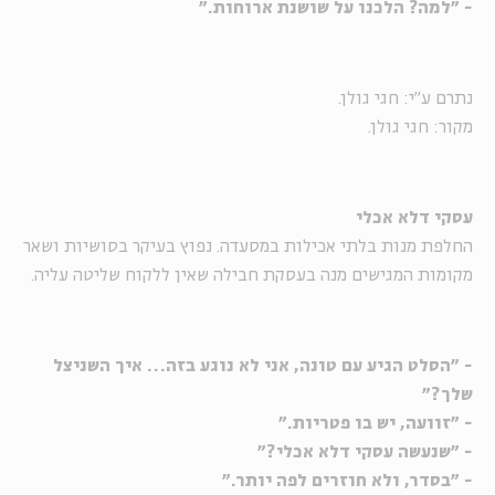
- "למה? הלכנו על שושנת ארוחות."
נתרם ע"י: חגי גולן.
מקור: חגי גולן.
עסקי דלא אכלי
החלפת מנות בלתי אכילות במסעדה. נפוץ בעיקר בסושיות ושאר
מקומות המגישים מנה בעסקת חבילה שאין ללקוח שליטה עליה.
- "הסלט הגיע עם טונה, אני לא נוגע בזה… איך השניצל
שלך?"
- "זוועה, יש בו פטריות."
- "שנעשה עסקי דלא אכלי?"
- "בסדר, ולא חוזרים לפה יותר."