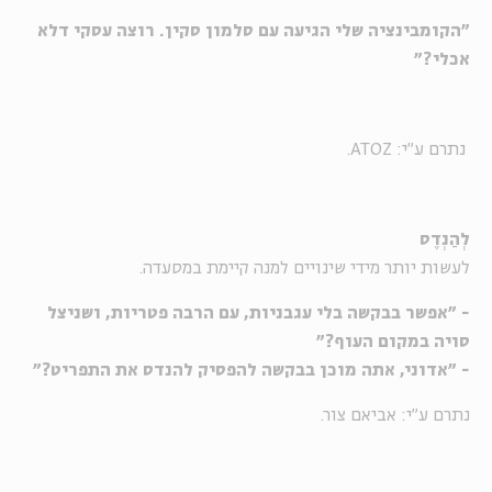
"הקומבינציה שלי הגיעה עם סלמון סקין. רוצה עסקי דלא
אכלי?"
נתרם ע"י: ATOZ.
לְהַנְדֶס
לעשות יותר מידי שינויים למנה קיימת במסעדה.
- "אפשר בבקשה בלי עגבניות, עם הרבה פטריות, ושניצל
סויה במקום העוף?"
- "אדוני, אתה מוכן בבקשה להפסיק להנדס את התפריט?"
נתרם ע"י: אביאם צור.