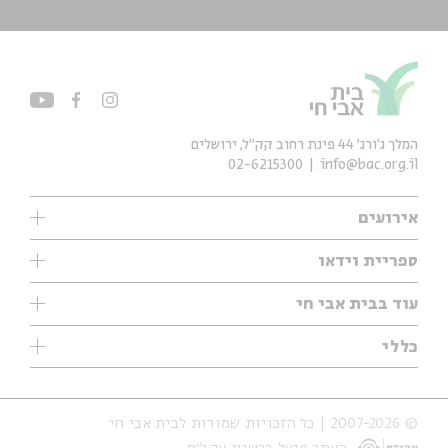
המלך ג'ורג' 44 פינת רחוב קק״ל, ירושלים
02-6215300
info@bac.org.il
אירועים
עיון
ספריית וידאו
אנגלית
ילדים
שיעורי בוקר
עוד בבית אבי חי
מוזיקה
מיוחדים
תערוכות
עיון
כללי
נוער
מיוחדים
מיוחדים
צרו קשר
ספרות ושירה
פודקאסטים מומלצים
ספרות ושירה
אודות
סדרות
כתבות
© 2007-2026 | כל הזכויות שמורות לבית אבי חי
הצהרת נגישות
אירועי עבר
קצה הקרחון