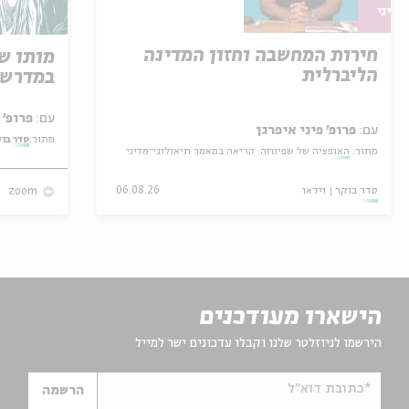
חירות המחשבה וחזון המדינה
מותו ש
הליברלית
במדרש 
עם:
פרופ' אביגדור שנאן
עם:
פרופ' פיני איפרגן
מתוך:
סדר בו
מתוך:
האופציה של שפינוזה: קריאה במאמר תיאולוגי־מדיני
סדר בוקר
וידאו
06.08.26
zoom
הישארו מעודכנים
הירשמו לניוזלטר שלנו וקבלו עדכונים ישר למייל
*כתובת דוא"ל
הרשמה