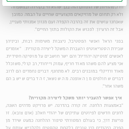
חלק מהחיות של התחום הזה בכך שהוא חי בקהילה ובמשפחה
ולא רק תחום של מוזיקאים מקצועיים שחיים על הבמה. כמובן
שאנחנו עושים את זה בהרבה הקפדה ועם מגוון אמנותי מעניין,
אבל זה הרעיון: לפגוש את הקולות בתוך החיים".
בפני הראל ואנשי הפסטיבל, ניצבות משימות רבות, וביניהן
שבירת הסטריאוטיפ והעברת המשקל ליצירה מקורית: "אומרים
לאנשים 'מוסיקה יהודית' והם ישר חושבים על מוסיקה חסידית.
אני מציע להם משהו מאוד חריף, עמוק וייחודי, רב קולי, משוכלל
מאוד ורדיקלי במובנים רבים. לא מתחנף. דברים נחמדים הם לרוב
דברים שחולפים מן האופנה. מה שנשאר, זה דברים שיש בהם
משהו אחר".
איך אפשר להעביר יותר משקל ליצירה מקורית?
"באמצעות הלחנה. זה קורה בהדרגה. יש פרויקט מדהים השנה,
לחנים חדשים לפיוטים עתיקים של יהודי חאלב (ארם צובא). זו
פריצת דרך, כי בעולם המסורתי סיפור ההלחנה כמעט שירד מן
הפרק. היהודים היו טובים בלקחת טקסטים ולהלביש אותם על