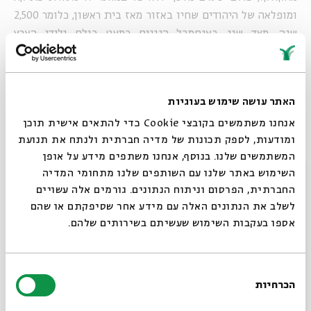
ומופלאה של היהודים שחיו באזור מאז בית ראשון, כלומר 2,500
שנה. מצד שני, באנסמבל הנגנים כמעט כולם ילידי הארץ
ששולטים במגוון כלים ומנגנים את הסגנון ברמה מאוד גבוהה
תוך שילוב יצירה מקורית. מורין נהדר, זמרת ישראלית ממוצא
פרסי תצטרף אליהם. זו בעיני תרבות ישראלית במיטבה וכך אני
האתר עושה שימוש בעוגיות
רואה את ייעודו של הפסטיבל: לפתוח בפני הקהל פנטזיה של מה
יכולה להיות התרבות הישראלית כשהיא באה עם קשר לידע
אנחנו משתמשים בקובצי Cookie כדי להתאים אישית תוכן
ומודעות, לספק תכונות של מדיה חברתית ולנתח את תנועת
האדיר".
המשתמשים שלנו. בנוסף, אנחנו משתפים מידע על אופן
סגור
השימוש באתר שלנו עם השותפים שלנו מתחומי המדיה
החברתית, הפרסום וניתוח הנתונים. גורמים אלה עשויים
לשלב את הנתונים האלה עם מידע אחר שסיפקתם או שהם
אספו בעקבות השימוש שעשיתם בשירותים שלהם.
בחירת
יאיר הראל
הכרחיות
הסכמה
רוצים לדעת מה קורה