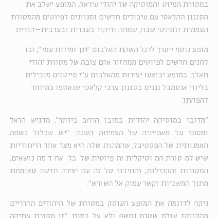
במסורת הפיוט והמוסיקה של יהודי עיראק. המופע ישלב את
הסגנון הקלאסי עם עיבודים חדשים ומגוונים לפיוטים מהמסורת
העממית ולפיוטי שבח, שמחה וריקוד בעברית ובערבית-יהודית.
מופע נוסף ייערך לרגל השקת האלבום "תן זמירות עמי", ובו
לחנים חדשים לפיוטים ממחזור ארם צובה של מסורת יהודי
חאלב. במופע יבוצעו יצירות מהאלבום ע”י פייטנים מובילים
בליווי אנסמבל נגנים בסגנון ערבי קלאסי שנאספו במיוחד
להפקתו.
"מדובר במוסיקה יהודית במובן הרחב ביותר", מדגיש הראל
ומספר על מאפייניה של הצמיחה השנה: "יש שכלול בשפה
האמנותית של הפסטיבל, שהמהות שלה היא מצד אחד הייחודיות
שיש למסורת המוסיקלית והפיוטית של כל אחד מהנושאים,
המסורות והקהילות, והחיבור של זה עם יצירה חדשה שצומחת
מתוך המשכיות וקשר עמוק אל השורש".
ניקח לדוגמה את המופע העוסק במסורת של היהודים ההרריים
מהקווקז, עולם שטרם נחשף ולא על במות. "זו מסורת עתיקה