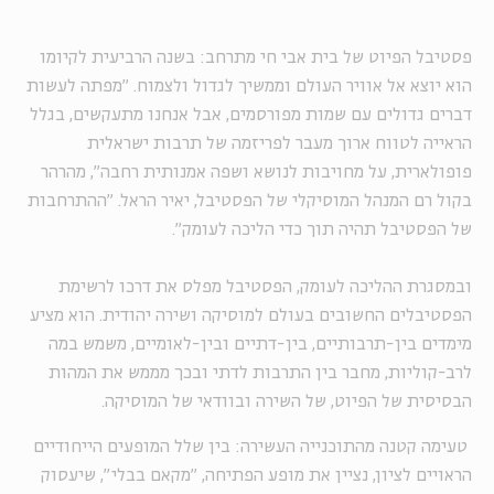
פסטיבל הפיוט של בית אבי חי מתרחב: בשנה הרביעית לקיומו
הוא יוצא אל אוויר העולם וממשיך לגדול ולצמוח. "מפתה לעשות
דברים גדולים עם שמות מפורסמים, אבל אנחנו מתעקשים, בגלל
הראייה לטווח ארוך מעבר לפריזמה של תרבות ישראלית
פופולארית, על מחויבות לנושא ושפה אמנותית רחבה", מהרהר
בקול רם המנהל המוסיקלי של הפסטיבל, יאיר הראל. "ההתרחבות
של הפסטיבל תהיה תוך כדי הליכה לעומק".
ובמסגרת ההליכה לעומק, הפסטיבל מפלס את דרכו לרשימת
הפסטיבלים החשובים בעולם למוסיקה ושירה יהודית. הוא מציע
מימדים בין-תרבותיים, בין-דתיים ובין-לאומיים, משמש במה
לרב-קוליות, מחבר בין התרבות לדתי ובכך מממש את המהות
הבסיסית של הפיוט, של השירה ובוודאי של המוסיקה.
טעימה קטנה מהתוכנייה העשירה: בין שלל המופעים הייחודיים
הראויים לציון, נציין את מופע הפתיחה, "מקאם בבלי", שיעסוק