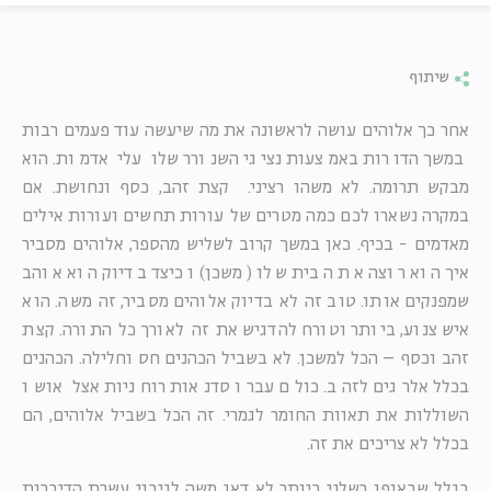
שיתוף
אחר כך אלוהים עושה לראשונה את מה שיעשה עוד פעמים רבות
במשך הדורות באמצעות נציגי השנורר שלו עלי אדמות. הוא
מבקש תרומה. לא משהו רציני. קצת זהב, כסף ונחושת. אם
במקרה נשארו לכם כמה מטרים של עורות תחשים ועורות אילים
מאדמים - בכיף. כאן במשך קרוב לשליש מהספר, אלוהים מסביר
איך הוא רוצה את הבית שלו (משכן) וכיצד בדיוק הוא אוהב
שמפנקים אותו. טוב זה לא בדיוק אלוהים מסביר, זה משה. הוא
איש צנוע, ביותר וטורח להדגיש את זה לאורך כל התורה. קצת
זהב וכסף – הכל למשכן. לא בשביל הכהנים חס וחלילה. הכהנים
בכלל אלרגים לזהב. כולם עברו סדנאות רוחניות אצל אושו
השוללות את תאוות החומר לגמרי. זה הכל בשביל אלוהים, הם
בכלל לא צריכים את זה.
בגלל שבאופן רשלני ביותר לא דאג משה לגיבוי עשרת הדיברות