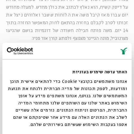
על דיסק קשיח, הוא נאלץ לכתוב את כולן מחדש. למעלה מחודש
יום עברו מאז קיבל משה את הלוחות ששבר ואלוהים ניצל את
זכותו לסרב לקבלם בחזרה בהתאם לחוק המאפשר החזרה בתוך
14 יום. משה פותח חבילה חשודה של דוגמיות בושם שהגיעו
מצרנוביל, מונה הגייגר מצפצף ולפתע קורן אור פניו.
בסוף הספר מוסר אלוהים למשה הרכב מיוחד של משחת הקודש
שנועדה להבטיח לכהנים שיער מלא ברק וללא קצוות מפוצלים.
ליתר ביטחון הם מושחים גם את ארון הכפורת (בו נשמרה צינצנת
האתר עושה שימוש בעוגיות
מן ועותק מן הספר "תרנגול כפרות" שנתן לו את שמו).
אנחנו משתמשים בקובצי Cookie כדי להתאים אישית תוכן
ומודעות, לספק תכונות של מדיה חברתית ולנתח את תנועת
את ספר שמות חותמת הידיעה כי בני ישראל נעים ונחים על פי
המשתמשים שלנו. בנוסף, אנחנו משתפים מידע על אופן
גחמותיו של איזה ענן "
וּבְהֵעָלוֹת הֶעָנָן מֵעַל הַמִּשְׁכָּן יִסְעוּ בְּנֵי
סגור
השימוש באתר שלנו עם השותפים שלנו מתחומי המדיה
יִשְׂרָאֵל בְּכֹל מַסְעֵיהֶם
וְאִם-לֹא יֵעָלֶה הֶעָנָן וְלֹא יִסְעוּ עַד-יוֹם
החברתית, הפרסום וניתוח הנתונים. גורמים אלה עשויים
הֵעָלֹתוֹ
"
.
לשלב את הנתונים האלה עם מידע אחר שסיפקתם או שהם
אותו ענן, כאשר רבץ על מחנה בני ישראל גרם להם להתעלות
אספו בעקבות השימוש שעשיתם בשירותים שלהם.
הנפש, למצב רוח נעים ולחוסר חשק מוחלט לקום ולהתחיל לנוע