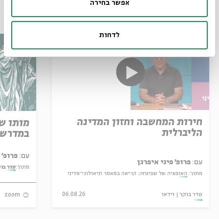
אפשר בחירה
עוד בבית אבי חי
לדחות
חירות המחשבה וחזון המדינה
מותו ש
הליברלית
במדרש 
עם:
פרופ' אביגדור שנאן
עם:
פרופ' פיני איפרגן
מתוך:
סדר בו
מתוך:
האופציה של שפינוזה: קריאה במאמר תיאולוגי־מדיני
סדר בוקר
וידאו
06.08.26
zoom