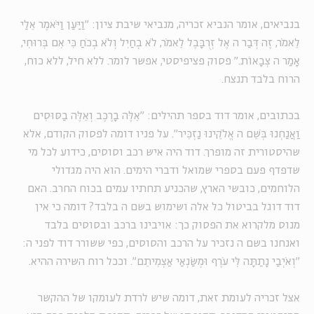
בנביאים, אומר הנביא זכריה, מנביאי שיבת ציון: "וַיַּעַן וַיֹּאמֶר אֵלַי
לֵאמֹר, זֶה דְּבַר ה אֶל זְרֻבָּבֶל לֵאמֹר, לֹא בְחַיִל וְלֹא בְכֹחַ כִּי אִם בְּרוּחִי,
אָמַר ה צְבָאוֹת." פסוק פציפיסטי, אפשר לומר. ללא חיל, ללא כוח,
הרוח בלבד תנצח.
בכתובים, אומר דוד בספר תהילים: "אֵלֶּה בָרֶכֶב וְאֵלֶּה בַסּוּסִים
וַאֲנַחְנוּ בְּשֵׁם ה אֱלֹקֵינוּ נַזְכִּיר". על פניו דומה לפסוק הקודם, אלא
שהיסטורית זה מופרך. דוד היה איש רכב וסוסים, כידוע לכל מי
שדפדף פעם בספרי שמואל ודברי הימים. הוא היה מגדולי
הלוחמים, כובשי הארץ, שהכניע תחתיו עמים בכוח החרב. האם
דוד דוגל בביטול כל אלה ושימוש בשם ה בלבד? דומה כי אין
מנוס מלקרוא את הפסוק כך: אויבינו ברכב ובסוסים בלבד
ואנחנו בשם ה נזכיר על הרכב והסוסים, כפי ששורר דוד לפני ה:
"וְאֹיְבַי נָתַתָּה לִּי עֹרֶף וּמְשַׂנְאַי אַצְמִיתֵם". וככל רוח השירה ההיא.
אצל זכריה לעומת זאת, דומה שיש לרדת לעומקו של ההקשר