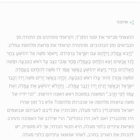
שיתוף
הוצאתי מכיסי את ספר התנ"ך, וקראתי פסוקים מן התורה מן
הנביאים ומן הכתובים. מהתורה קראתי את פרשת מלחמת עמלק:
"וַיָּבֹא עֲמָלֵק וַיִּלָּחֶם עִם יִשְׂרָאֵל בִּרְפִידִם. וַיֹּאמֶר מֹשֶׁה אֶל יְהוֹשֻׁעַ בְּחַר
לָנוּ אֲנָשִׁים וְצֵא הִלָּחֵם בַּעֲמָלֵק מָחָר אָנֹכִי נִצָּב עַל רֹאשׁ הַגִּבְעָה וּמַטֵּה
הָאֱלֹקִים בְּיָדִי. וַיַּעַשׂ יְהוֹשֻׁעַ כַּאֲשֶׁר אָמַר לוֹ מֹשֶׁה לְהִלָּחֵם בַּעֲמָלֵק
וּמֹשֶׁה אַהֲרֹן וְחוּר עָלוּ רֹאשׁ הַגִּבְעָה. וְהָיָה כַּאֲשֶׁר יָרִים מֹשֶׁה יָדוֹ וְגָבַר
יִשְׂרָאֵל וְכַאֲשֶׁר יָנִיחַ יָדוֹ וְגָבַר עֲמָלֵק... וַיַּחֲלֹשׁ יְהוֹשֻׁעַ אֶת עֲמָלֵק וְאֶת
עַמּוֹ לְפִי חָרֶב." המשנה במסכת ראש השנה דורשת: "וכי ידיו של
משה עושות מלחמה או שוברות מלחמה? אלא כל זמן שהיו
ישראל מסתכלין כלפי מעלה, ומכוונין את ליבם לאביהם שבשמים
היו מתגברין ואם לאו, היו נופלים". הרי שילוב של האמונה והחרב.
נשיאת עיניים כלפי מעלה, היא תנאי הכרחי, אך לא מספיק. יש
להכות את האויב בחרב, לאחר שנשאו עיניהם כלפי מעלה.