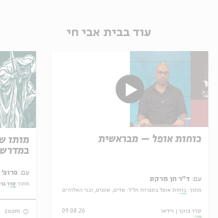
עוד בבית אבי חי
כוחות אופל – מבראשית
מותו ש
במדרש 
עם:
פרופ' אביגדור שנאן
עם:
ד"ר חן מרקס
מתוך:
סדר בו
מתוך:
כוחות אופל בספרות חז"ל: שדים, שטנים, ובני האלוהים
סדר בוקר
וידאו
09.08.26
zoom