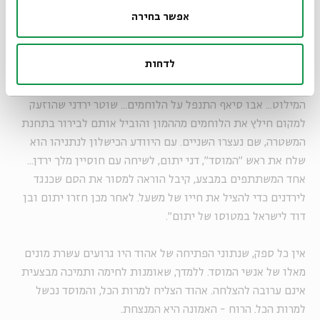
של משעל את דלת הרכב... והלוחמים, שלא היו מודעים לאירוע
אפשר בחירה
המתרחש המשיכו לנוע לעבר משעל כשאחד מהם מכין את הרעל
והשני פתח את פחית המשקה. בשלב זה סובב משעל את ראשו
לדחות
לעבר בתו והרעל שכוון לעורפו פגע באוזנו. משעל הבין שחייו
בסכנה ורץ לעבר מכוניתו, בעוד הלוחמים רצים לעבר רכב
המילוט... אבו סיאף התנפל על הלוחמים... שוטר ירדני שהוזעק
למקום חילץ את הלוחמים מההמון והוביל אותם לבירור בתחנת
המשטרה, שם נעצרו השניים. עם היוודע הכישלון לנתניהו הוא
שלח את ראש "המוסד", דני יתום, לשיחה עם חוסיין מלך ירדן...
אחד המשתתפים במבצע, קיבל הוראה למסור את הסם שכנגד
לירדנים כדי להציל את חייו של משעל. לאחר מכן חזרו יתום ובן
דוד לישראל במטוסו של יתום".
אין כל ספק, שנתוני הפתיחה של אהוד היו גרועים עשרת מונים
מאלו של אנשי המוסד. ללמדך, שאומנות לחימה ותמיכה מבצעית
אינם ערובה להצלחה. אהוד הצליח למרות הכל, והמוסד נכשל
למרות הכל. הרוח - האמונה היא המנצחת.