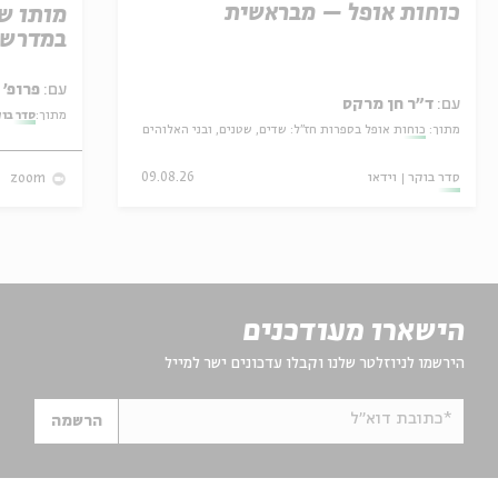
כוחות אופל – מבראשית
מותו ש
במדרש 
עם:
פרופ' אביגדור שנאן
עם:
ד"ר חן מרקס
מתוך:
סדר בו
מתוך:
כוחות אופל בספרות חז"ל: שדים, שטנים, ובני האלוהים
סדר בוקר
וידאו
09.08.26
zoom
הישארו מעודכנים
הירשמו לניוזלטר שלנו וקבלו עדכונים ישר למייל
*כתובת דוא"ל
הרשמה