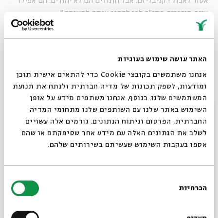
אסור לאכול? קניבליזם. אבל חתולים הם לא יהודים. הם אפילו
אינם מוזכרים בתנ"ך. לכן לקחנו אותם למשימה."
"אם הם לא יהודים, אז מה הם כן?"
"חתולים הם אתיאסטים בעיקרון".
האתר עושה שימוש בעוגיות
"אה. הבנתי".
אנחנו משתמשים בקובצי Cookie כדי להתאים אישית תוכן
ומודעות, לספק תכונות של מדיה חברתית ולנתח את תנועת
"הם לא מאמינים בי למרות שאני משלם להם, בגלל זה אני אוהב
המשתמשים שלנו. בנוסף, אנחנו משתפים מידע על אופן
אותם".
סגור
השימוש באתר שלנו עם השותפים שלנו מתחומי המדיה
החברתית, הפרסום וניתוח הנתונים. גורמים אלה עשויים
"ואיך החומר מגיע?"
לשלב את הנתונים האלה עם מידע אחר שסיפקתם או שהם
אספו בעקבות השימוש שעשיתם בשירותים שלהם.
"לכל חתול יש התקן בלוטות'."
"אבל בלוטות' זה רק ל5-10 מטרים."
בחירת
"נכון. עלית על משהו מעניין. לשידור קבצי הוידיאו לטווח רחוק
הכרחיות
הסכמה
רוצים לדעת מה קורה
יש צורך בהתקן גדול יותר ממה שחתול יכול לשאת".