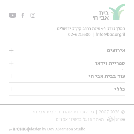
המלך ג'ורג' 44 פינת רחוב קק״ל, ירושלים
02-6215300
info@bac.org.il
אירועים
עיון
ספריית וידאו
אנגלית
ילדים
שיעורי בוקר
עוד בבית אבי חי
מוזיקה
מיוחדים
תערוכות
עיון
כללי
נוער
מיוחדים
מיוחדים
צרו קשר
ספרות ושירה
פודקאסטים מומלצים
ספרות ושירה
אודות
סדרות
כתבות
© 2007-2026 | כל הזכויות שמורות לבית אבי חי
הצהרת נגישות
אירועי עבר
קצה הקרחון
האתר פועל ברשיון אקו״ם
תנאי שימוש והצהרת פרטיות
אירועים בירושלים
על הדרך
חנות
ילדים
design by Dov Abramson Studio
מפלגת המחשבות