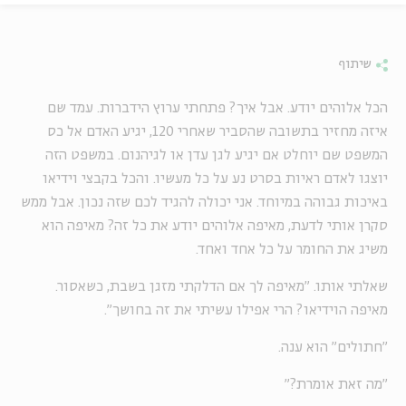
שיתוף
הכל אלוהים יודע. אבל איך? פתחתי ערוץ הידברות. עמד שם
איזה מחזיר בתשובה שהסביר שאחרי 120, יגיע האדם אל כס
המשפט שם יוחלט אם יגיע לגן עדן או לגיהנום. במשפט הזה
יוצגו לאדם ראיות בסרט נע על כל מעשיו. והכל בקבצי וידיאו
באיכות גבוהה במיוחד. אני יכולה להגיד לכם שזה נכון. אבל ממש
סקרן אותי לדעת, מאיפה אלוהים יודע את כל זה? מאיפה הוא
משיג את החומר על כל אחד ואחד.
שאלתי אותו. "מאיפה לך אם הדלקתי מזגן בשבת, כשאסור.
מאיפה הוידיאו? הרי אפילו עשיתי את זה בחושך".
"חתולים" הוא ענה.
"מה זאת אומרת?"