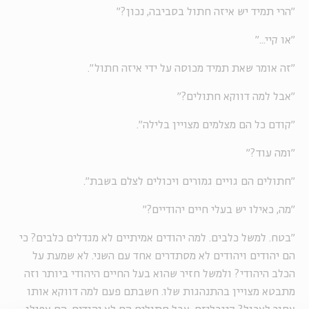
"הרי תמיד יש איזה חתול בסביבה, נכון?"
"או קיי..."
"זה אומר שאת תמיד מכוסה על ידי איזה חתול".
"אבל למה דווקא חתולים?"
"קודם כל הם מצלמים מצויין בלילה".
"ומה עוד?"
"חתולים הם גויים גמורים ויכולים לצלם בשבת".
"מה, כאילו יש בעלי חיים יהודיים?"
"בטח. למשל כלבים. למה יהודים אמיתיים לא מגדלים כלבים? כי
הם יהודים ויהודים לא מסתדרים אחד עם השני. לא שמעת על
הכלב היהודי? ולמשל חזיר שהוא בעל החיים היהודי ביותר וזה
מתבטא מצויין בהתנהגות שלו. חשבתם פעם למה דווקא אותו