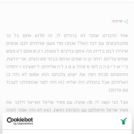
שיתוף
אחד הדברים שהכי לא ברורים לי, זה מדוע אתם כל כך
מתבחבשים עם דבר האל? אנחנו מדי פעם שולחים לכם אנשים
שיגידו לכם בדיוק מה אתם צריכים לעשות, רק שאתם לא ממש
שמים עליהם. יותר נכון שמים אותם בבתי משוגעים. אני יודעת,
כי יש לי פה קלסר מסודר עם כל השליחים. לישעיהו וירמיהו
החטפתם מכות רצח. את ישוע צלבתם. הוא אמנם לא היה בן
האלוהים אבל בהחלט היה שליח (זה היה לפני שהתחלנו לעבוד
עם פדקס).
אבל הכי קשה לי, מה שקרה עם מאיר אריאל ואריאל זילבר. את
מאיר אריאל חיסלתם עם הקדחת הזאת. הוא לא היה אמור למות
מזה! אתם שמעתם על מישהו שמת במאה ה20 מקדחת? זה
שהאחות שטיפלה בו לא התלהבה מהאלבום "זרעי קיץ" היה
בעוכריו. אבל מי שיבדוק את השיר "ארול" בדילוגי אותיות, יגלה