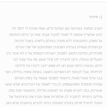
שיתוף
הערב המשיך בפגישה עם קצינת ת"ש, שמה שהיה לי לומר לה
הוא, שתציין שקשה לי מאוד לסגור שבת. אחר כך היתה חתימה
על משהו, התכנסות ללא מטרה באולם כלשהו, כשכל תזוזה
קבוצתית נעשית בעזרת המנגנון המתוחכם של שני טורים
מסודרים, נתינת הקשב למפקד, הערות רועמות על v לא סגור בין
הנעליים וכאלה. ניסו להגדיר לנו מידי פעם, מה עוד צפוי לנו
היום, הבעיה היתה שגם הם לא ממש ידעו. דיברו על חלוקה
לכיתות, אבל לבסוף לא הספיקה השעה. באחת עשרה בלילה, ואני
כבר עייף מאוד מאוד, ניגשתי למפקד שעמד על במת האולם
עמידה סתמית ומשועממת, רק כדי לשמור על הטירונים שלא יעשו
שטויות, כמו לקרוא משהו או לפטפט חלילה, וחטפתי אתו כמה
מילים. ניסיתי להסביר לו, שלמרות שאני מבין את הרציונאל של
הסגל, להטיל מרות בצורה קשוחה, כדאי להביא בחשבון שיש כאן