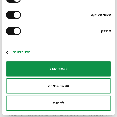
אחרי כחצי דקה יצאתי ורצתי למיגונית ואז רק גיליתי שטעיתי
בניווט. הגשר היה של הפלוגה השכנה, זו הסמוכה לבית הכנסת
הרשמו לניוזלטר שלנו
סטטיסטיקה
מכיוון אחר של הפתח. במקום לרוץ ישר ושמאלה רצתי ימינה.
שהיתי במיגונית שם תוך שאני ממשיך להתפלל ולצידי שוהים
שיווק
*כתובת דוא"ל
חיילים וחיילות מהפלוגה הלא מוכרת. לא יכולתי להחליף אתם
מילה אחת, שכן אני באמצע ברכות קריאת שמע. חיכיתי לקריאת
חזרה לשגרה וחזרתי לבית הכנסת להשלים את התפילה, עם יתר
הרשמה
הצג פרטים
החברים שחזרו מהפלוגה שלנו.
סיימנו את התפילה, נכנסנו לאוהלים, כל אחד היכן שהניח במקרה
לאשר הכול
את הציוד שלו בתחילת הערב, איכשהו עלה אור באוהל, נדמה לי
שהמפקדים הביאו נורה, והתארגנו לשינה ראשונה בבסיס.
אפשר בחירה
המזרנים הדקיקים לא היו ממש יבשים ושק שינה (שק"ש) לא היה
משהו שידעתי איך הוא אמור להראות, בודאי לא איך משתמשים
בו. עברנו את זה, היינו מספיק עייפים. עדיף לישון כעת, מחר יהיה
לדחות
זמן לכל התהיות ולבטח יתווספו עליהן עוד רבות. ההשכמה
צפויה בשעה מאוחרת למדי, משהו כמו שבע וחצי, צהרים במושגי