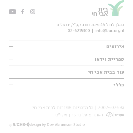
המלך ג'ורג' 44 פינת רחוב קק״ל, ירושלים
02-6215300
info@bac.org.il
אירועים
עיון
ספריית וידאו
אנגלית
ילדים
שיעורי בוקר
עוד בבית אבי חי
מוזיקה
מיוחדים
תערוכות
עיון
כללי
נוער
מיוחדים
מיוחדים
צרו קשר
ספרות ושירה
פודקאסטים מומלצים
ספרות ושירה
אודות
סדרות
כתבות
© 2007-2026 | כל הזכויות שמורות לבית אבי חי
הצהרת נגישות
אירועי עבר
קצה הקרחון
האתר פועל ברשיון אקו״ם
תנאי שימוש והצהרת פרטיות
אירועים בירושלים
על הדרך
חנות
ילדים
design by Dov Abramson Studio
מפלגת המחשבות
מוזיקה