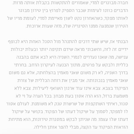
חברה מבוגרים למדי, שאמורים להתקשות בקבלת אותה מרות.
הדברים כוונו לעימות שכבר הספיק לפרוץ בין טירון מבוגר
לאותו מפקד, כשהאחרון נקט לשון מאיימת למדי, לעומת מריו של
הטירון שנמנעה ממנו הסיגריה שלו, מזה שעות ארוכות.
הבנתי אז, שיש שתי דרכים להתנהל מול הסגל. האחת היא לכופף
ידיים זה לזה, וחשבוני מראה שידם תקיפה יותר ובעלת יכולות
ענישה, מה שאנו נעדרים לגמרי. השניה היא לבא אתם בהבנה
כללית ולבקש על פרטים, מתוך הכנעה לעיקרון הרחב. בחרתי
בדרך השניה, לא רק משום שאני מאמין בהצלחתה, אלא גם משום
שאני מאמין בנכונותה. אני מבין את רוחה הכללית של צורת
הפיקוד בצבא. צבא אינו עוד ארגון השואף ליעילות. צבא ללא
משמעת ברזל, הוא הרה אסון בעת מבחן. בכל הערה על וי לא
סגור, ראיתי השתקפות של שרשרת טנק לא משומנת. לעולם אסור
לו למפקד, לסמוך על שיקול דעתו של הפקוד. בקושי על שיקול
דעתו שלו עצמו. מה שניתן לבקש במסגרת טירונות, הוא מתיחת
הוראות הפיקוד עד הקצה, מבלי להפר אותן חלילה.