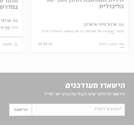
חירות המחשבה וחזון המדינה
מותו ש
הליברלית
במדרש 
עם:
פרופ' אביגדור שנאן
עם:
פרופ' פיני איפרגן
מתוך:
סדר בו
מתוך:
האופציה של שפינוזה: קריאה במאמר תיאולוגי־מדיני
סדר בוקר
וידאו
06.08.26
zoom
הישארו מעודכנים
הירשמו לניוזלטר שלנו וקבלו עדכונים ישר למייל
*כתובת דוא"ל
הרשמה