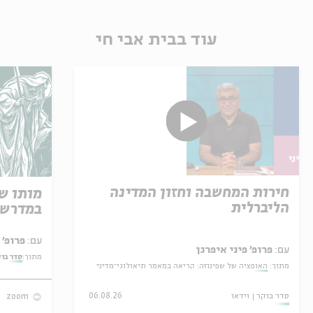
עוד בבית אבי חי
חירות המחשבה וחזון המדינה
מותו ש
הליברלית
במדרש 
עם:
פרופ' אביגדור שנאן
עם:
פרופ' פיני איפרגן
מתוך:
סדר בו
מתוך:
האופציה של שפינוזה: קריאה במאמר תיאולוגי־מדיני
סדר בוקר
וידאו
06.08.26
zoom