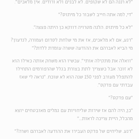
"לא רננה הם לא שקופים. לא לבנים ולא ורודים. אין מלאכים".
"די, למה אתה חייב לשבור כל מיתוס?"
"לא כל מיתוס. הלנה מטרויה דווקא כן היתה פצצה".
"רגע, אם לא מלאכים, אז את מי שלחת לסדום ועמורה, לגדעון?
מי הביא לאברהם את ההודעה ששרה עומדת ללדת?"
"וואלה את מתקילה אותי". עכשיו הוא משחק אותה כאילו הוא
לא זוכר. אבל כשצריך לתת בצורת בגלל שהרפורמים התחילו
להתפלל מעורב לפני 150 שנה הוא לא שוכח. "נראה לי שאז
עבדתי עם פדקס".
"עם פדקס?"
"כן, היה להם אז שירות שליחויות עם גמלים מאובטחים יוצא
מהכלל, היית צריכה לראות..."
"רגע. שליחים של פדקס העבירו את ההודעה לאברהם ושרה?"