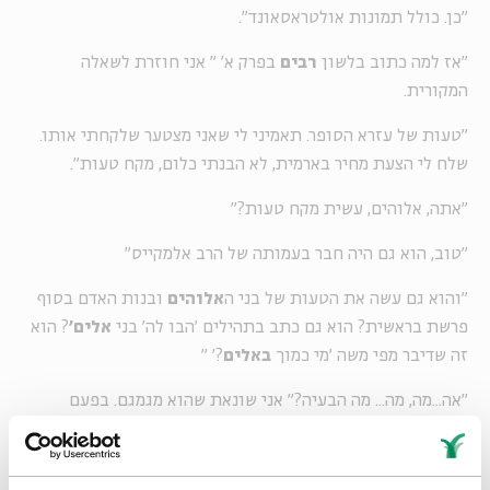
"כן. כולל תמונות אולטראסאונד".
"אז למה כתוב בלשון
רבים
בפרק א' " אני חוזרת לשאלה
המקורית.
"טעות של עזרא הסופר. תאמיני לי שאני מצטער שלקחתי אותו.
שלח לי הצעת מחיר בארמית, לא הבנתי כלום, מקח טעות".
"אתה, אלוהים, עשית מקח טעות?"
"טוב, הוא גם היה חבר בעמותה של הרב אלמקייס"
"והוא גם עשה את הטעות של בני ה
אלוהים
ובנות האדם בסוף
פרשת בראשית? הוא גם כתב בתהילים 'הבו לה' בני
אלים'
? הוא
זה שדיבר מפי משה 'מי כמוך
באלים
?' "
"אה...מה, מה... מה הבעיה?" אני שונאת שהוא מגמגם. בפעם
האחרונה שהוא גמגם האמריקאים מחקו את הירושימה.
"אתה לא אמור להיות אל אחד?"