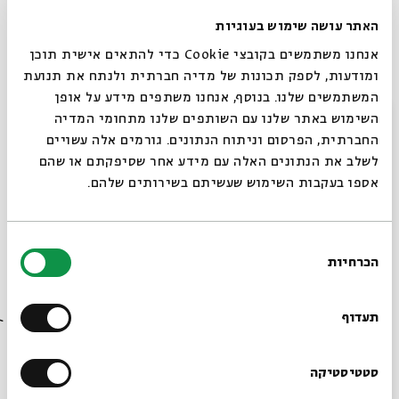
"טוב נו, יש עוד אלוהים אחד"
האתר עושה שימוש בעוגיות
אנחנו משתמשים בקובצי Cookie כדי להתאים אישית תוכן
"באמת?"
ומודעות, לספק תכונות של מדיה חברתית ולנתח את תנועת
"באלוהים".
המשתמשים שלנו. בנוסף, אנחנו משתפים מידע על אופן
סגור
השימוש באתר שלנו עם השותפים שלנו מתחומי המדיה
"ואתם אותו הדבר?"
החברתית, הפרסום וניתוח הנתונים. גורמים אלה עשויים
לשלב את הנתונים האלה עם מידע אחר שסיפקתם או שהם
"לא. הוא אשכנזי".
אספו בעקבות השימוש שעשיתם בשירותים שלהם.
"מה זאת אומרת? למה אתה מאיפה?"
"קזבלנקה".
בחירת
הכרחיות
הסכמה
"די, נו..."
רוצים לדעת מה קורה
בבית אבי חי לפני כולם?
"תראי, אלמקייס, מה את חושבת שהוא עושה פה?"
תעדוף
"מה באמת?"
הרשמו לניוזלטר שלנו
סטטיסטיקה
"איך הוא נהיה הסגן שלי את חושבת?"