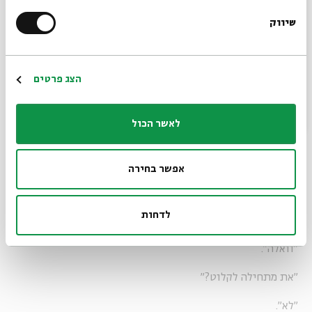
אני מביטה באלמקייס שעסוק בסודוקו .
שיווק
*כתובת דוא"ל
"רוצה רמז?"
הרשמה
"שדר"
הצג פרטים
"קוראים לו אלמקייס נכון?"
לאשר הכול
"נניח".
"ושם המשפחה של אמא שלי מה?"
אפשר בחירה
"מה באמת?"
לדחות
"כאילו, גם אלמקייס?"
"וואלה".
"את מתחילה לקלוט?"
"לא".