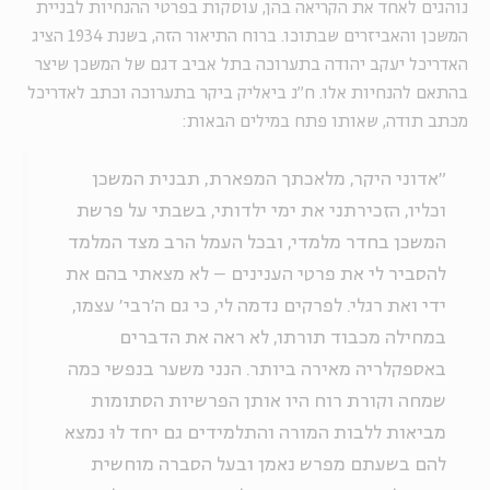
נוהגים לאחד את הקריאה בהן, עוסקות בפרטי ההנחיות לבניית
המשכן והאביזרים שבתוכו. ברוח התיאור הזה, בשנת 1934 הציג
האדריכל יעקב יהודה בתערוכה בתל אביב דגם של המשכן שיצר
בהתאם להנחיות אלו. ח"נ ביאליק ביקר בתערוכה וכתב לאדריכל
מכתב תודה, שאותו פתח במילים הבאות:
"אדוני היקר, מלאכתך המפארת, תבנית המשכן
וכליו, הזכירתני את ימי ילדותי, בשבתי על פרשת
המשכן בחדר מלמדי, ובכל העמל הרב מצד המלמד
להסביר לי את פרטי הענינים – לא מצאתי בהם את
ידי ואת רגלי. לפרקים נדמה לי, כי גם ה'רבי' עצמו,
במחילה מכבוד תורתו, לא ראה את הדברים
באספקלריה מאירה ביותר. הנני משער בנפשי כמה
שמחה וקורת רוח היו אותן הפרשיות הסתומות
מביאות ללבות המורה והתלמידים גם יחד לוּ נמצא
להם בשעתם מפרש נאמן ובעל הסברה מוחשית