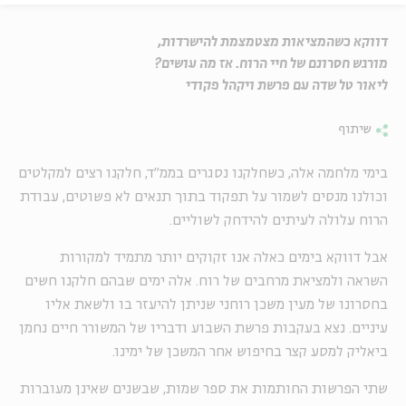
דווקא כשהמציאות מצטמצמת להישרדות,
מורגש חסרונם של חיי הרוח. אז מה עושים?
ליאור טל שדה עם פרשת ויקהל פקודי
שיתוף
בימי מלחמה אלה, כשחלקנו נסגרים בממ"ד, חלקנו רצים למקלטים
וכולנו מנסים לשמור על תפקוד בתוך תנאים לא פשוטים, עבודת
הרוח עלולה לעיתים להידחק לשוליים.
אבל דווקא בימים כאלה אנו זקוקים יותר מתמיד למקורות
השראה ולמציאת מרחבים של רוח. אלה ימים שבהם חלקנו חשים
בחסרונו של מעין משכן רוחני שניתן להיעזר בו ולשאת אליו
עיניים. נצא בעקבות פרשת השבוע ודבריו של המשורר חיים נחמן
ביאליק למסע קצר בחיפוש אחר המשכן של ימינו.
שתי הפרשות החותמות את ספר שמות, שבשנים שאינן מעוברות