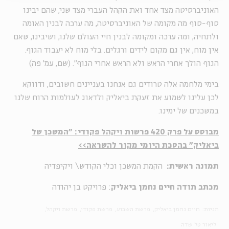
האוניברסיטה מצד אחד ואת הקהל העברי מצד שני, שהם יבינו
סוף-סוף מה מקומה של האוניברסיטה, מה ערכה לבנין האומה
ולתחיה, ומה ערכה ומקומה לבנין חיי העולם שלנו, ושיבינו, שאם
אין מוח, אין גם מקום לידים ורגלים. בלי מוח לא יעבוד הגוף.
הגוף הולך אחרי הראש ולא הראש אחרי הגוף". (שם, עמ' פה)
בימי מלחמה אלה טרודים גם אנחנו בעניינים חשובים, ודווקא
לכן עלינו לשמוע את זעקת ביאליק ולדאוג לעולמות הרוח שלנו
במשכנים של ימינו.
מבוסס על פרק 420 פרשות ויקהל פקודי: "המשכן של
ביאליק" בהסכת היומי מקור להשראה>>
תמונה ראשית:
הקמת המשכן וכלי הקודש\ ויקיפדיה
מכתב תודה חיים נחמן ביאליק
: פרויקט בן יהודה
תגיות:
חיים נחמן ביאליק
פרשת השבוע
פרשת פקודי
פרשת ויקהל
ליאור טל שדה