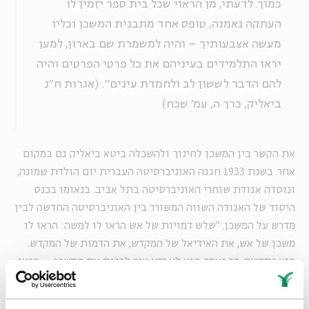
כמוך. לדעתי, מן הראוי שכל בית ספר יזמין לו
העתקה נאמנה, טופס אחד מתבנית המשכן וכליו
מעשה אצבעותיך – והיה למשמרת שם בארון, למען
יראו התלמידים בעיניהם את כל פרטי הפרטים והיה
להם הדבר לששון לב ולחמדת עינים". (אגרות ח"נ
ביאליק, כרך ה, עמ' שכח)
את הקשר בין המשכן לחינוך ולהשכלה ביטא ביאליק גם במקום
אחר. בשנת 1933 חגגה האוניברסיטה העברית יום הולדת שמונה,
ונוסדה אגודת שוחרי האוניברסיטה בתל אביב. בנאומו בכנס
היסוד של האגודה השווה המשורר בין האוניברסיטה החדשה לבין
מדרש על המשכן. "שלש דמויות של אש הראו לו למשה: הראו לו
משכן של אש, את האידיאל של המקדש, את הדמות של המקדש.
הוא נתקשה, כך נאמר, הוא לא ידע איך לבנות את המשכן, – הראו
לו משכן של אש. וגם נתקשה איך ליצור את המנורה, – הראו לו
מנורה של אש. והוא נתקשה גם בשקל. כשנאמר שיתנו לו בני