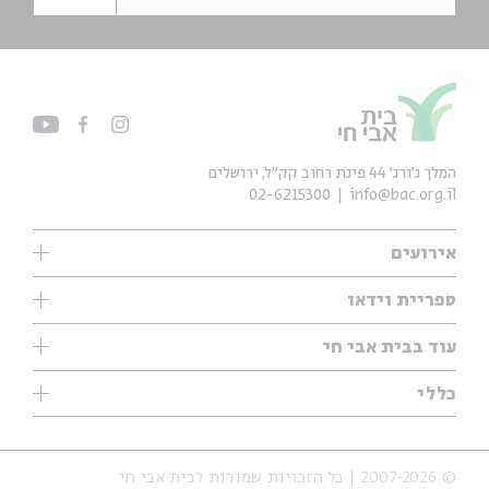
המלך ג'ורג' 44 פינת רחוב קק״ל, ירושלים
02-6215300
info@bac.org.il
אירועים
עיון
ספריית וידאו
אנגלית
ילדים
שיעורי בוקר
עוד בבית אבי חי
מוזיקה
מיוחדים
תערוכות
עיון
כללי
נוער
מיוחדים
מיוחדים
צרו קשר
ספרות ושירה
פודקאסטים מומלצים
ספרות ושירה
אודות
סדרות
כתבות
© 2007-2026 | כל הזכויות שמורות לבית אבי חי
הצהרת נגישות
אירועי עבר