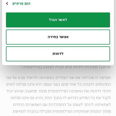
הרשמה
לחשיבה פילוסופית נשען על ערבוב מישורים. הדת אינה אמורה
הצג פרטים
להציע תיאוריה מדעית על המציאות, והפילוסופיה אינה נדרשת
להכריע בשאלת המחויבות הדתית. הן פועלות במרחבים שונים,
לאשר הכול
עם כללי משחק אחרים
.
תוך כך גם מושג "הפילוסופיה הדתית" מקבל משמעות חדשה,
אפשר בחירה
והופך מתוצר בדיעבדי ודחוק לתפיסת עולם קוהרנטית. בעיני
צדוק, לא מדובר באזור ביניים מהוסס. "הפילוסופיה הדתית איננה
ייצור כלאיים", הוא אומר, "אלא ההגות של פילוסופים שחשבו
לדחות
מסיבות פילוסופיות שיש הכרח להיות דתיים, ושל אנשים דתיים
שחשבו מסיבות דתיות שיש הכרח לעסוק בפילוסופיה
."
תפיסה זו מכריחה את שני הצדדים במשוואה להישיר מבט אל שני
התחומים ולבחון כל אחד מהם בפני עצמו. היא אינה מניחה לאדם
הדתי לדחות את החשיבה הפילוסופית מתוך מחשבה שהוא יכול
לקבל את כל המידע הדרוש לו בתוך הדת, והיא גם אינה מניחה
לאתאיסט לוותר לעצמו על התמודדות עם האפשרות הדתית
מתוך ההנחה שהחקירה הפילוסופית מובילה בהכרח לנטישת