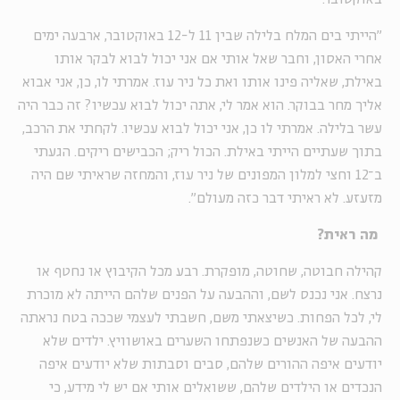
"הייתי בים המלח בלילה שבין 11 ל-12 באוקטובר, ארבעה ימים
אחרי האסון, וחבר שאל אותי אם אני יכול לבוא לבקר אותו
באילת, שאליה פינו אותו ואת כל ניר עוז. אמרתי לו, כן, אני אבוא
אליך מחר בבוקר. הוא אמר לי, אתה יכול לבוא עכשיו? זה כבר היה
עשר בלילה. אמרתי לו כן, אני יכול לבוא עכשיו. לקחתי את הרכב,
בתוך שעתיים הייתי באילת. הכול ריק; הכבישים ריקים. הגעתי
ב־12 וחצי למלון המפונים של ניר עוז, והמחזה שראיתי שם היה
מזעזע. לא ראיתי דבר כזה מעולם".
מה ראית?
קהילה חבוטה, שחוטה, מופקרת. רבע מכל הקיבוץ או נחטף או
נרצח. אני נכנס לשם, וההבעה על הפנים שלהם הייתה לא מוכרת
לי, לכל הפחות. כשיצאתי משם, חשבתי לעצמי שככה בטח נראתה
ההבעה של האנשים כשנפתחו השערים באושוויץ. ילדים שלא
יודעים איפה ההורים שלהם, סבים וסבתות שלא יודעים איפה
הנכדים או הילדים שלהם, ששואלים אותי אם יש לי מידע, כי