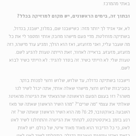
באתי מהמרכז.
ובתוך זה, בימים הראשונים, יש מקום למוזיקה בכלל?
לא, אני אגיד לך יותר מזה: כשישבנו שם, במלון, ישבנו, בגדול,
בשתיקה מוחלטת. מדי פעם מישהו מחבק אותי ומספר לי את כל
מה שעבר עליו, ואני מזועזע, ואז הוא הולך, ומגיע עוד מישהו, וזה
מזעזע, מזעזע. בראייה לאחור, זאת הייתה טעות להגיע לשם.
טעות שלי. לא הייתי כשיר. זה בסדר להגיד: לא הייתי כשיר לבוא
לשם.
וישבנו בשתיקה גדולה, עד שלוש, שלוש וחצי לפנות בוקר.
בסביבות שלוש וחצי, מישהי שאלה אותי, אתה יכול לשיר לנו
משהו? וזו בעצם הפעם הראשונה שהוצאתי את הגיטרה מהאוטו.
שאלתי את עצמי ״מה שרים״? ״מהו השיר הראשון שאתה שר מאז
השבעה באוקטובר, 6:29? מה הוא השיר הראשון שאתה שר? זה
רגע בזמן. באינסטינקט, לקחתי את הגיטרה והתחלנו לשיר לאט
לאט, כי כל הדיבור הוא מאוד מאוד איטי, של כולם. יש לאות
כזאת ואיזו עייפות ועצבות גדולה. התחלתי לשיר לאט לאט,