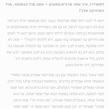
לסטודיו, איך אתה מרגיש פתאום – אתה מול הפסנתר, מול
המוזיקה שלך?
יוצא לי לנגן יותר ממה שניגנתי בעבר. כמו שכששף חוזר הביתה
הוא לא רוצה כבר לבשל, אז גם אני, כשהייתי חוזר מהאולפנים או
מההופעות הביתה, ובעיקר הייתי רוצה שקט. היום יוצא לי לשים
את הידיים על הפסנתר עוד פעם, ולא ללחוץ ״רקורד״ – שזה לא
יהיה מתועד; פשוט לנגן וזהו. זה מתחבר גם לנקודה שנגענו בה
קודם. הוא לא בא להופיע בשבעה, הוא בא לנגן בשבעה. לנגן את
הרגע, בלי איזשהו אינטרס להקליט אותו, ללכת ולשרת דרך
המוזיקה, דרך מיטת פצוע.
לפני עשור בערך הופעתי עם נגן אפריקאי שמגיע מכפר במאלי.
הופעתי איתו שנתיים בדרכים. בהופעת הבכורה שלנו בניו יורק,
אנחנו עומדים מאחורי הקלעים, ואני נורא נורא נרגש. חצי שעה
לפני הופעה, הוא מזהה בשפת הגוף שלי שאני שונה, אז הוא
שואל אותי, באנגלית מאוד שבורה, ״מה קורה לך? אתה נראה
שונה״. אמרתי לו, ״כן, קצת מתרגש״. הוא אומר לי, ״ממה אתה