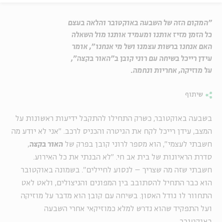
"המקום הזה של השבעה באוקטובר והלאה בעצם
כל הזמן מזיז אותנו ומעמיד אותנו מול השאלה
האם אנחנו ברשות עצמנו ושל מי אנחנו", אומר
עידן רייכל בשיחה עם רוני קובן ב"האור בקצה",
על מוזיקה, אחריות ונחמה.
שיתוף
בשבעה באוקטובר, כשרק התחילו להתקבל ידיעות ראשונות על
המצב, עידן רייכל לקח את הגיטרה והכניס לרכב. "
אני לא יודע מה
חשבתי לעצמי", הוא מספר לרוני קובן בפרק של
האור בקצה
,
סדרת הראיונות של בית אב חי. "לא הבנתי את כל האירוע.
חשבתי שזה מה שצריך – לנסוע לחיילים". בשמונה באוקטובר
הוא כבר התחיל להסתובב בין המפונים והניצולים, ולאט לאט
התחוור לו גודל האסון. בשיחה עם קובן הוא מדבר על מוזיקה
ועל התפקיד שהוא נדרש למלא כמוזיקאי אחרי השבעה
באוקטובר.