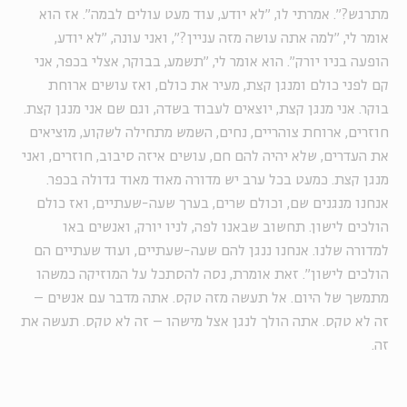
מתרגש?״. אמרתי לו, ״לא יודע, עוד מעט עולים לבמה״. אז הוא
אומר לי, ״למה אתה עושה מזה עניין?״, ואני עונה, ״לא יודע,
הופעה בניו יורק״. הוא אומר לי, ״תשמע, בבוקר, אצלי בכפר, אני
קם לפני כולם ומנגן קצת, מעיר את כולם, ואז עושים ארוחת
בוקר. אני מנגן קצת, יוצאים לעבוד בשדה, וגם שם אני מנגן קצת.
חוזרים, ארוחת צוהריים, נחים, השמש מתחילה לשקוע, מוציאים
את העדרים, שלא יהיה להם חם, עושים איזה סיבוב, חוזרים, ואני
מנגן קצת. כמעט בכל ערב יש מדורה מאוד מאוד גדולה בכפר.
אנחנו מנגנים שם, וכולם שרים, בערך שעה-שעתיים, ואז כולם
הולכים לישון. תחשוב שבאנו לפה, לניו יורק, ואנשים באו
למדורה שלנו. אנחנו ננגן להם שעה-שעתיים, ועוד שעתיים הם
הולכים לישון״. זאת אומרת, נסה להסתכל על המוזיקה כמשהו
מתמשך של היום. אל תעשה מזה טקס. אתה מדבר עם אנשים –
זה לא טקס. אתה הולך לנגן אצל מישהו – זה לא טקס. תעשה את
זה.