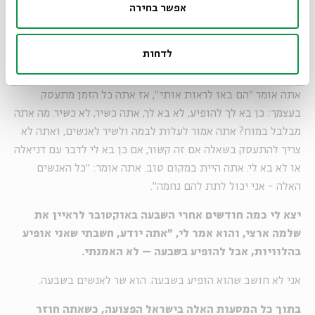
אפשר בחירה
לא מקבל את זה. אני חושב שאתה בא לשרת אנשים. זה כמו
שאתה עולה לקיסריה, אתה רואה את הקהל, ואתה יכול לחשוב,
לדחות
״וואו, ככה וככה אלפי אנשים באו לראות אותי״, או שאתה עולה
לבמה ואומר ״היום אני הולך לשיר לככה וככה אלפי אנשים״. אם
אתה אומר ״הם באו לראות אותי״, אז אתה כל הזמן מתעסק
בעצמך: כן בא לך להופיע, לא בא לך, אתה כשיר, לא כשיר. מה אתה
מבלבל במוח? אתה אמור לעלות לבמה ולשיר לאנשים, ואתה לא
צריך להתעסק בשאלה אם זה קשור, אם כן בא לי לדבר עם דניאלה
או לא בא לי. אתה היית במקום טוב. אתה אומר: ״כל האנשים
האלה - אני יכול לתת להם נחמה״.
יצא לי כמה חודשים אחרי השבעה באוקטובר לראיין את
שלמה ארצי, והוא אמר לי, ״אתה יודע, חשבתי שאני אופיע
בהלוויות, אבל להופיע בשבעה – לא האמנתי.
אני לא חושב שהוא הופיע בשבעה. הוא שר לאנשים בשבעה.
בתוך כל המסעות האלה בישראל הפצועה, כשאתה חוזר