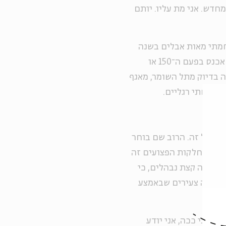
חדש. אני מת עליו. יותם
יחמתי מאות אבלים בשנה
וחצי האלה. אף פעם אין באמת מילים. גם עכשיו, אם אני אכנס בפעם ה־150 או
 לפה בדיוק מתל השומר, מאגף
איבד שתי רגליים.
בר על זה. הרוב שם בוחר
, אבל מחלקות הפצועים זה
התחלה קצת נבהלים, כי
ו חבר'ה צעירים שבאמצע
שגדלתי ככה, אני יודע