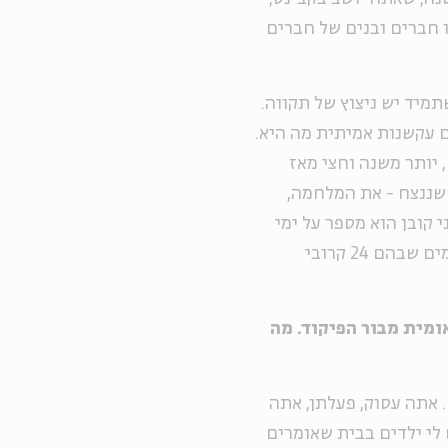
ו חברים ובנים של חברים
תמיד יש ניצוץ של תקווה.
ם עקשנות אמיתית מה היא.
 יותר משנה וחצי מאז
שננצח - את המלחמה,
 קובן הוא מספר על ימי
הלחימה הראשונים ועל איך שהרגיש כשישב בקבינט בימים שבהם 24 קרובי
ומית מבור הפיקוד. מה
 אתה עסוק, פעלתן, אתה
 לי ילדים בבית שאומרים