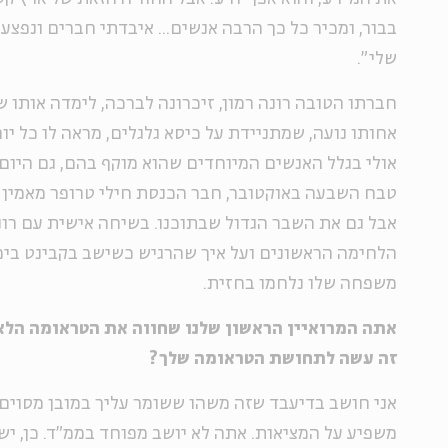
בבור, ומכיר כל כך הרבה אנשים... איבדתי חברים ונפצע
שלי".
חברתו הטובה רונה רמון, זיכרונה לברכה, לימדה אותו ש
אחותו נועה, שמתניידת על כיסא גלגלים, מראה לו כל יו
אולי בגלל האנשים המיוחדים שהוא מוקף בהם, גם היום,
טבח השבעה באוקטובר, חבר הכנסת חילי טרופר מאמין 
אבל גם את השבר הגדול שבתוכנו. בשיחה אישית עם רוני
משפחה שלו נלחמו בחזית.
אתה המרואיין הראשון שלנו שחווה את הטראומה הלא
זה עשה לתחושת הטראומה שלך?
אני חושב בדיעבד שזה משהו ששומר עליך במובן מסוים.
משפיע על המציאות. אתה לא יושב מפוחד בממ"ד. כן, יש