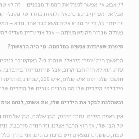
לי, אבא, אי-אפשר לנעול את הממ"ד מבפנים – זה לא שה
אבל אני מעדיף ברגעים כאלה להיות בחדר של מקבלי ההח
זה יותר קל, כי זה מביא איזה משא כבד אחר, נורא – ה
פעולה שברור מה משמעותה – אבל אני עדיין מעדיף להי
סיפרת שאיבדת אנשים במלחמה. מי היה הראשון?
הראשון היה עומרי מיכאלי, שנהרג
עזה. הוא לא היה חבר קרוב, אבל שירתנו יחד בדובדבן.
והשכן שלנו תום איש שלום, איש 69
פילדלפי. הילדים שלו הם חברים טובים של הילדים שלי.
וכשהלכת לבקר את הילדים שלו, את אשתו, לנחם אות
אין באמת מילים. נתתי חיבוק. הבן שלהם, הבן של תום ו
של הבן שלי, אז הוא הרבה אצלנו, וזו חוויה מורכבת. נג
שבת, כששנינו נמצאים ויש ברכת כהנים, אני בדרך כלל ע