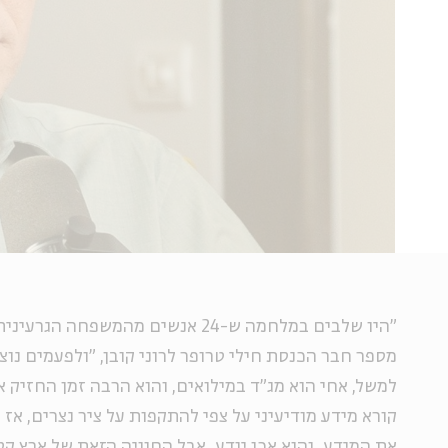
"היו שלבים במלחמה ש-24 אנשים מהמשפחה 
מספר חבר הכנסת חילי טרופר לרוני קובן, "ולפעמים נוצר
למשל, אחי הוא מג"ד במילואים, והוא הרבה זמן החזיק א
קורא מידע מודיעיני על צפי להתקפות על ציר נצרים, אז 
את המידע, והוא אכן יודע. אבל החוויה הזאת של ארץ ק