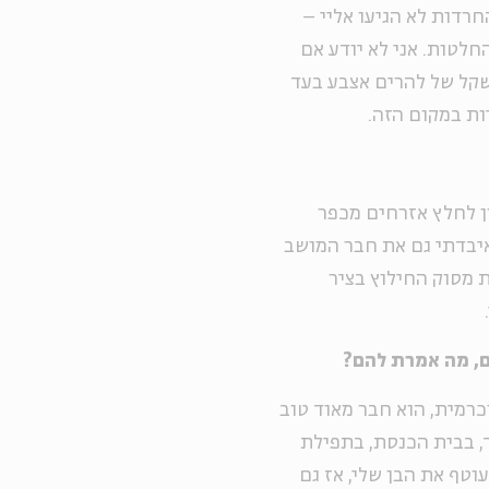
חרדות לא הגיעו אליי –
לטות. אני לא יודע אם
משקל של להרים אצבע בעד
ות במקום הזה.
 ב-7 באוקטובר בניסיון לחלץ אזרחים מכפר
 איבדתי גם את חבר המושב
6, שנהרג בהתרסקות מסוק החילוץ בציר
ם, מה אמרת להם?
כרמית, הוא חבר מאוד טוב
יד, בבית הכנסת, בתפילת
וטף את הבן שלי, אז גם