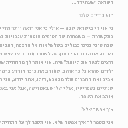
השראה
ו
שעתידה...
הוא בידיים שלנו.
כי אני חי בישראל שבה – אולי כי אני רואה יותר מדי ט
בתקשורת – משפחות של חטופים חוטפות עגבניות בפר
שבה טובי בנינו כבולים בשלשלאות אל הרצפה, רעבים
בטוחה אם הדבר הכי דחוף זה לשחרר אותם. עד שיש פ
רוצים לפטר את היועמ''שית. אני אומר לך מהחוויה שלי
ילדים שהוא כל כך אוהב, שאוהב את כיכר אורדע ברמת
אביב ואת החברים שלו מהצבא, וזהו, אתה יודע, אני 
שנתיים בקפריסין, אולי שלוש באמריקה, אבל אני בא
אוהב את השפה.
איך אפשר שלא?
אני מספר לך איך אפשר שלא. אני מספר לך על ההוויה ש