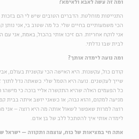
ומה זה עשה לאבא ולאימא?
התגייסות מוחלטת. הדברים הטובים שיש לי הם בזכות 
הכי משמעותיים בחיים שלי. כל מה שטוב בי, אני נותן ק
אני לוקח אחריות. הם זיכו אותי בהכול, באמת, אני עם 
לבית שבו גדלתי.
ומה נועה לימדה אותך?
קודם כול, עקשנות. היא האישה הכי עקשנית בעולם, אבל
שייך לעקשנים. נועה היא הסמל שלי. כשאתה גדל לתוך ז
כל הפעמים האלה שהיא התקשרה אליי בוכה כי מישהו ת
מגיעה למקום, והוא גבוה; או כשאני יושב איתה בבית קפ
רוצה למרות שאפשר לשאול אותה מה היא רוצה – אני מכי
לימדה אותי איך להסתכל ללב של בן אדם.
אתה חי במציאות של כוח, עוצמה ותקווה – ישראל ש